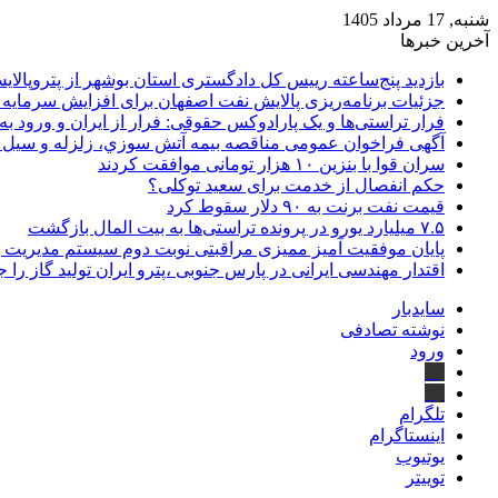
شنبه, 17 مرداد 1405
آخرین خبرها
بازدید پنج‌ساعته رییس کل دادگستری استان بوشهر از پتروپالایش
جزئیات برنامه‌ریزی پالایش نفت اصفهان برای افزایش سرمایه 
فرار تراستی‌ها و یک پارادوکس حقوقی: فرار از ایران و ورود به
آگهی فراخوان عمومی مناقصه بيمه آتش سوزي، زلزله و سیل سا
سران قوا با بنزین ۱۰ هزار تومانی موافقت کردند
حکم انفصال از خدمت برای سعید توکلی؟
قیمت نفت برنت به ۹۰ دلار سقوط کرد
۷.۵ میلیارد یورو در پرونده تراستی‌ها به بیت المال بازگشت
پایان موفقیت آمیز ممیزی مراقبتی نوبت دوم سیستم مدیریت 
اقتدار مهندسی ایرانی در پارس جنوبی ،پترو ایران تولید گاز را 
سایدبار
نوشته تصادفی
ورود
بله
ایتا
تلگرام
اینستاگرام
یوتیوب
توییتر