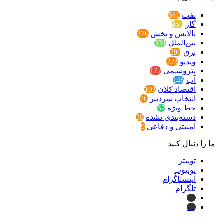
نفت
661
گاز
453
پالایش و پخش
376
بین‌الملل
331
برق
290
ویدیو
223
پتروشیمی
172
آب
146
اقتصاد کلان
103
انتخاب سردبیر
76
خط ویژه
52
دسته‌بندی نشده
28
امنیتی و دفاعی
9
ما را دنبال کنید
توییتر
یوتیوب
اینستاگرام
تلگرام
ایتا
بله