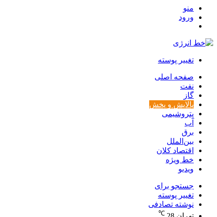
منو
ورود
تغییر پوسته
صفحه اصلی
نفت
گاز
پالایش و پخش
پتروشیمی
آب
برق
بین‌الملل
اقتصاد کلان
خط ویژه
ویدیو
جستجو برای
تغییر پوسته
نوشته تصادفی
℃
تهران
28