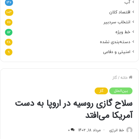
آب
146
اقتصاد کلان
103
انتخاب سردبیر
76
خط ویژه
52
دسته‌بندی نشده
28
امنیتی و دفاعی
9
خانه
/
گاز
بین‌الملل
گاز
سلاح گازی روسیه در اروپا به دست
آمریکا می‌افتد
خط انرژی
مرداد 18, 1402
0