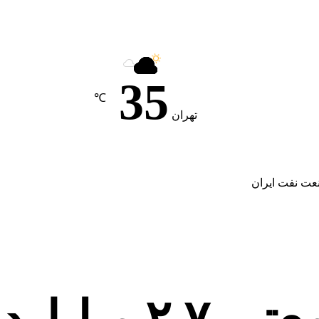
35
℃
تهران