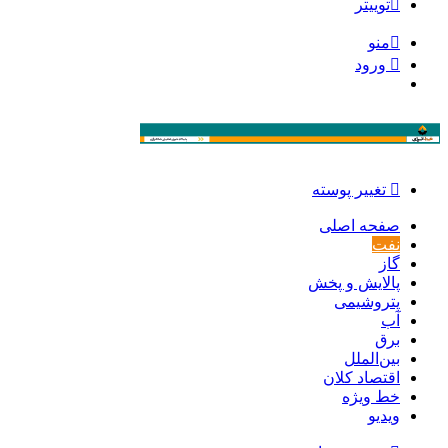
توییتر
منو
ورود
تغییر پوسته
صفحه اصلی
نفت
گاز
پالایش و پخش
پتروشیمی
آب
برق
بین‌الملل
اقتصاد کلان
خط ویژه
ویدیو