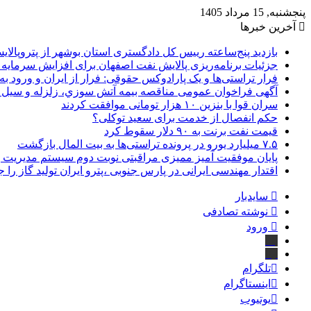
پنجشنبه, 15 مرداد 1405
آخرین خبرها
بازدید پنج‌ساعته رییس کل دادگستری استان بوشهر از پتروپالایش
جزئیات برنامه‌ریزی پالایش نفت اصفهان برای افزایش سرمایه 
فرار تراستی‌ها و یک پارادوکس حقوقی: فرار از ایران و ورود به
آگهی فراخوان عمومی مناقصه بيمه آتش سوزي، زلزله و سیل سا
سران قوا با بنزین ۱۰ هزار تومانی موافقت کردند
حکم انفصال از خدمت برای سعید توکلی؟
قیمت نفت برنت به ۹۰ دلار سقوط کرد
۷.۵ میلیارد یورو در پرونده تراستی‌ها به بیت المال بازگشت
پایان موفقیت آمیز ممیزی مراقبتی نوبت دوم سیستم مدیریت 
اقتدار مهندسی ایرانی در پارس جنوبی ،پترو ایران تولید گاز را 
سایدبار
نوشته تصادفی
ورود
بله
ایتا
تلگرام
اینستاگرام
یوتیوب