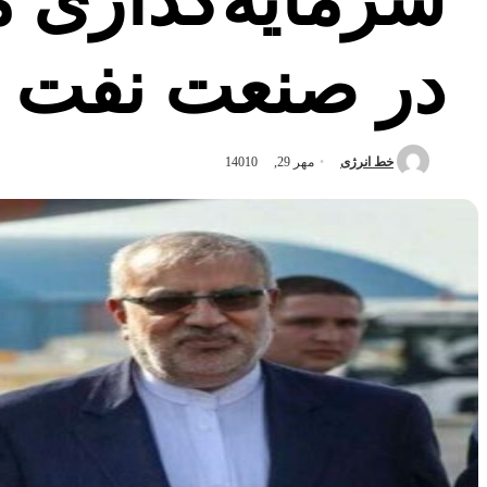
در صنعت نفت ا
خط انرژی
مهر 29, 1401
0