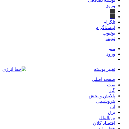
نوشته تصادفی
ورود
بله
ایتا
تلگرام
اینستاگرام
یوتیوب
توییتر
منو
ورود
تغییر پوسته
صفحه اصلی
نفت
گاز
پالایش و پخش
پتروشیمی
آب
برق
بین‌الملل
اقتصاد کلان
خط ویژه