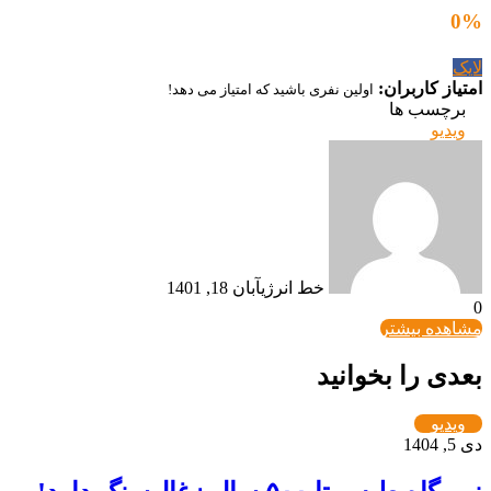
ز کاربران:
اولین نفری باشید که امتیاز می دهد!
چسب ها
یو
خط انرژی
آبان 18, 1401
ده بیشتر
ی را بخوانید
یو