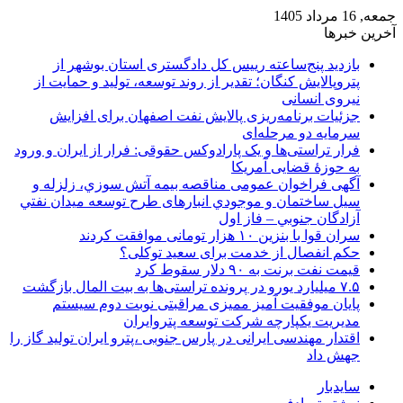
د 1405
 خبرها
بازدید پنج‌ساعته رییس کل دادگستری استان بوشهر از
پتروپالایش کنگان؛ تقدیر از روند توسعه، تولید و حمایت از
نیروی انسانی
جزئیات برنامه‌ریزی پالایش نفت اصفهان برای افزایش
سرمایه دو مرحله‌ای
فرار تراستی‌ها و یک پارادوکس حقوقی: فرار از ایران و ورود
به حوزۀ قضایی آمریکا
آگهی فراخوان عمومی مناقصه بيمه آتش سوزي، زلزله و
سیل ساختمان و موجودي انبارهای طرح توسعه ميدان نفتي
آزادگان جنوبي – فاز اول
سران قوا با بنزین ۱۰ هزار تومانی موافقت کردند
حکم انفصال از خدمت برای سعید توکلی؟
قیمت نفت برنت به ۹۰ دلار سقوط کرد
۷.۵ میلیارد یورو در پرونده تراستی‌ها به بیت المال بازگشت
پایان موفقیت آمیز ممیزی مراقبتی نوبت دوم سیستم
مدیریت یکپارچه شرکت توسعه پتروایران
اقتدار مهندسی ایرانی در پارس جنوبی ،پترو ایران تولید گاز را
جهش داد
سایدبار