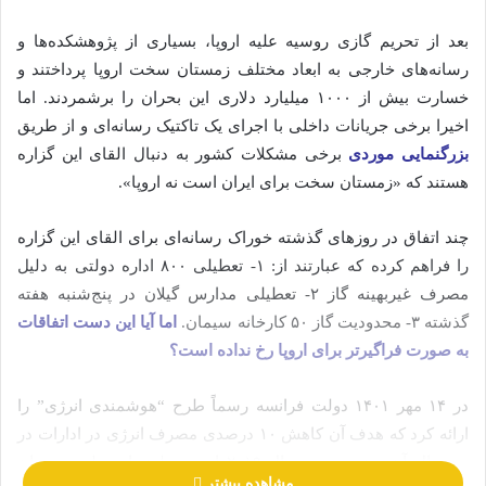
بعد از تحریم گازی روسیه علیه اروپا، بسیاری از پژوهشکده‌ها و
رسانه‌های خارجی به ابعاد مختلف زمستان سخت اروپا پرداختند و
خسارت بیش از ۱۰۰۰ میلیارد دلاری این بحران را برشمردند. اما
اخیرا برخی جریانات داخلی با اجرای یک تاکتیک رسانه‌ای و از طریق
بزرگنمایی موردی
برخی مشکلات کشور به دنبال القای این گزاره
هستند که «زمستان سخت برای ایران است نه اروپا».
چند اتفاق در روزهای گذشته خوراک رسانه‌ای برای القای این گزاره
را فراهم کرده که عبارتند از: ۱- تعطیلی ۸۰۰ اداره دولتی به دلیل
مصرف غیربهینه گاز ۲- تعطیلی مدارس گیلان در پنج‌شنبه هفته
گذشته ۳- محدودیت گاز ۵۰ کارخانه سیمان.
اما آیا این دست اتفاقات
به صورت فراگیرتر برای اروپا رخ نداده است؟
در ۱۴ مهر ۱۴۰۱ دولت فرانسه رسماً طرح “هوشمندی انرژی” را
ارائه کرد که هدف آن کاهش ۱۰ درصدی مصرف انرژی در ادارات در
دو سال آینده نسبت به سال ۲۰۱۹ است. طبق این طرح مدیران
مشاهده بیشتر