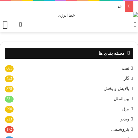
عملیات اجرایی نیروگاه خورشیدی مورچه خورت شروع شده است
تغییر
ورود
م
پوسته
دسته بندی ها
نفت
661
گاز
453
پالایش و پخش
378
بین‌الملل
331
برق
290
ویدیو
223
پتروشیمی
172