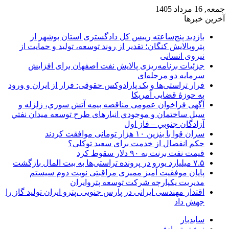
جمعه, 16 مرداد 1405
آخرین خبرها
بازدید پنج‌ساعته رییس کل دادگستری استان بوشهر از
پتروپالایش کنگان؛ تقدیر از روند توسعه، تولید و حمایت از
نیروی انسانی
جزئیات برنامه‌ریزی پالایش نفت اصفهان برای افزایش
سرمایه دو مرحله‌ای
فرار تراستی‌ها و یک پارادوکس حقوقی: فرار از ایران و ورود
به حوزۀ قضایی آمریکا
آگهی فراخوان عمومی مناقصه بيمه آتش سوزي، زلزله و
سیل ساختمان و موجودي انبارهای طرح توسعه ميدان نفتي
آزادگان جنوبي – فاز اول
سران قوا با بنزین ۱۰ هزار تومانی موافقت کردند
حکم انفصال از خدمت برای سعید توکلی؟
قیمت نفت برنت به ۹۰ دلار سقوط کرد
۷.۵ میلیارد یورو در پرونده تراستی‌ها به بیت المال بازگشت
پایان موفقیت آمیز ممیزی مراقبتی نوبت دوم سیستم
مدیریت یکپارچه شرکت توسعه پتروایران
اقتدار مهندسی ایرانی در پارس جنوبی ،پترو ایران تولید گاز را
جهش داد
سایدبار