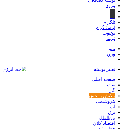
نوشته تصادفی
ورود
بله
ایتا
تلگرام
اینستاگرام
یوتیوب
توییتر
منو
ورود
تغییر پوسته
صفحه اصلی
نفت
گاز
پالایش و پخش
پتروشیمی
آب
برق
بین‌الملل
اقتصاد کلان
خط ویژه