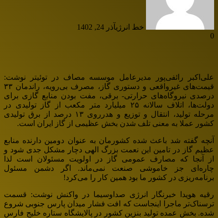
خط انرژی
آذر 24, 1402
0
علی‌اکبر رائفی‌پور مدیرعامل موسسه مصاف در توئیتر نوشت:
قیمت‌های غیرواقعی و دستوری گاز، مصرف بی‌رویه، راندمان ۳۳
درصدی نیروگاه‌های حرارتی- برقی، مفت بودن منابع گازی برای
دولت‌ها، اتلاف سالانه ۲۵ میلیارد متر مکعب از گاز تولیدی در
مرحله تولید، انتقال و توزیع و هدرروی ۱۳ درصد از برق تولیدی
کشور عملا به معنی تلف شدن بخش عظیمی از گاز ایران است.
آنچه گفته شد باعث شده کشورمان به عنوان دومین دارنده منابع
عظیم گاز در تامین این نعمت بزرگ الهی دچار مشکل جدی شود و
از آنجا که مصارف عمومی گاز در اولویت مسئولان است لذا
چاره‌ای جز خاموشی صنعت نمی‌ماند. اگر دشمن مسئول
برنامه‌ریزی در کشور ما بود همین کار را می‌کرد!
رقیه هویدا خبرنگار انرژی صداوسیما در واکنش نوشت: قسمت
ترسناک‌تر ماجرا اینجاست که افت فشار میدان پارس جنوبی شروع
شده. بخش عمده تولید بنزین کشور در پالایشگاه ستاره خلیج فارس