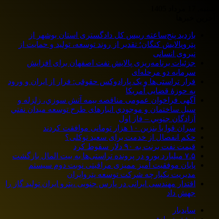
شنبه, 17 مرداد 1405
آخرین خبرها
بازدید پنج‌ساعته رییس کل دادگستری استان بوشهر از
پتروپالایش کنگان؛ تقدیر از روند توسعه، تولید و حمایت از
نیروی انسانی
جزئیات برنامه‌ریزی پالایش نفت اصفهان برای افزایش
سرمایه دو مرحله‌ای
فرار تراستی‌ها و یک پارادوکس حقوقی: فرار از ایران و ورود
به حوزۀ قضایی آمریکا
آگهی فراخوان عمومی مناقصه بيمه آتش سوزي، زلزله و
سیل ساختمان و موجودي انبارهای طرح توسعه ميدان نفتي
آزادگان جنوبي – فاز اول
سران قوا با بنزین ۱۰ هزار تومانی موافقت کردند
حکم انفصال از خدمت برای سعید توکلی؟
قیمت نفت برنت به ۹۰ دلار سقوط کرد
۷.۵ میلیارد یورو در پرونده تراستی‌ها به بیت المال بازگشت
پایان موفقیت آمیز ممیزی مراقبتی نوبت دوم سیستم
مدیریت یکپارچه شرکت توسعه پتروایران
اقتدار مهندسی ایرانی در پارس جنوبی ،پترو ایران تولید گاز را
جهش داد
سایدبار