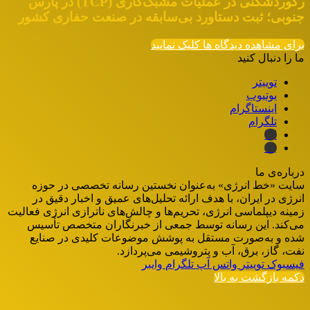
رکوردشکنی در عملیات مشبک‌کاری (TCP) در پارس
جنوبی؛ ثبت دستاورد بی‌سابقه در صنعت حفاری کشور
برای مشاهده دیدگاه ها کلیک نمایید
ما را دنبال کنید
توییتر
یوتیوب
اینستاگرام
تلگرام
ایتا
بله
درباره‌ی ما
سایت «خط انرژی» به‌عنوان نخستین رسانه تخصصی در حوزه
انرژی در ایران، با هدف ارائه تحلیل‌های عمیق و اخبار دقیق در
زمینه دیپلماسی انرژی، تحریم‌ها و چالش‌های ناترازی انرژی فعالیت
می‌کند. این رسانه توسط جمعی از خبرنگاران متخصص تأسیس
شده و به‌صورت مستقل به پوشش موضوعات کلیدی در صنایع
نفت، گاز، برق، آب و پتروشیمی می‌پردازد.
فیسبوک
توییتر
واتس آپ
تلگرام
وایبر
دکمه بازگشت به بالا