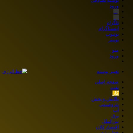
نوشته تصادفی
ورود
بله
ایتا
تلگرام
اینستاگرام
یوتیوب
توییتر
منو
ورود
تغییر پوسته
صفحه اصلی
نفت
گاز
پالایش و پخش
پتروشیمی
آب
برق
بین‌الملل
اقتصاد کلان
خط ویژه