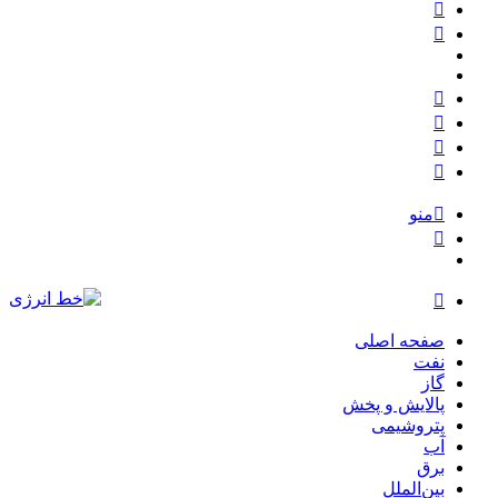
نوشته
تصادفی
ورود
بله
ایتا
تلگرام
اینستاگرام
یوتیوب
توییتر
منو
ورود
تغییر
پوسته
صفحه اصلی
نفت
گاز
پالایش و پخش
پتروشیمی
آب
برق
بین‌الملل