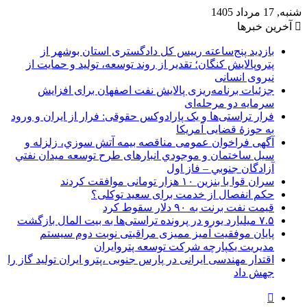
شنبه, 17 مرداد 1405
آخرین خبرها
بازدید پنج‌ساعته رییس کل دادگستری استان بوشهر از
پتروپالایش کنگان؛ تقدیر از روند توسعه، تولید و حمایت از
نیروی انسانی
جزئیات برنامه‌ریزی پالایش نفت اصفهان برای افزایش
سرمایه دو مرحله‌ای
فرار تراستی‌ها و یک پارادوکس حقوقی: فرار از ایران و ورود
به حوزۀ قضایی آمریکا
آگهی فراخوان عمومی مناقصه بيمه آتش سوزي، زلزله و
سیل ساختمان و موجودي انبارهای طرح توسعه ميدان نفتي
آزادگان جنوبي – فاز اول
سران قوا با بنزین ۱۰ هزار تومانی موافقت کردند
حکم انفصال از خدمت برای سعید توکلی؟
قیمت نفت برنت به ۹۰ دلار سقوط کرد
۷.۵ میلیارد یورو در پرونده تراستی‌ها به بیت المال بازگشت
پایان موفقیت آمیز ممیزی مراقبتی نوبت دوم سیستم
مدیریت یکپارچه شرکت توسعه پتروایران
اقتدار مهندسی ایرانی در پارس جنوبی ،پترو ایران تولید گاز را
جهش داد
سایدبار