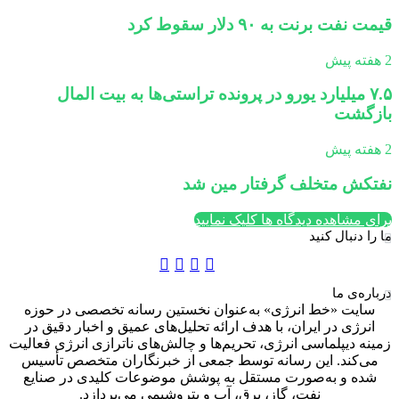
قیمت نفت برنت به ۹۰ دلار سقوط کرد
2 هفته پیش
۷.۵ میلیارد یورو در پرونده تراستی‌ها به بیت المال
بازگشت
2 هفته پیش
نفتکش متخلف گرفتار مین شد
برای مشاهده دیدگاه ها کلیک نمایید
ما را دنبال کنید
توییتر
یوتیوب
تلگرام
اینستاگرام
ایتا
بله
درباره‌ی ما
سایت «خط انرژی» به‌عنوان نخستین رسانه تخصصی در حوزه
انرژی در ایران، با هدف ارائه تحلیل‌های عمیق و اخبار دقیق در
زمینه دیپلماسی انرژی، تحریم‌ها و چالش‌های ناترازی انرژی فعالیت
می‌کند. این رسانه توسط جمعی از خبرنگاران متخصص تأسیس
شده و به‌صورت مستقل به پوشش موضوعات کلیدی در صنایع
نفت، گاز، برق، آب و پتروشیمی می‌پردازد.