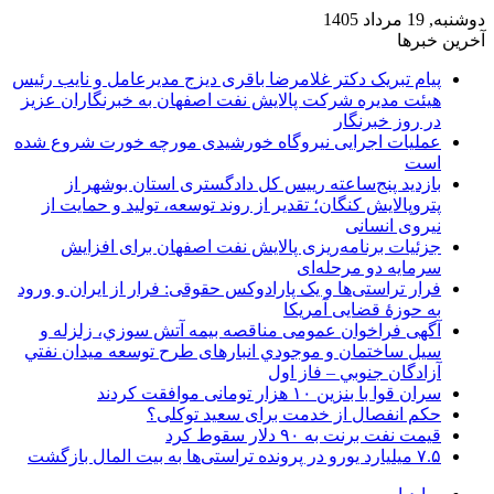
دوشنبه, 19 مرداد 1405
آخرین خبرها
پیام تبریک دکتر غلامرضا باقری دیزج مدیرعامل و نایب رئیس
هیئت مدیره شرکت پالایش نفت اصفهان به خبرنگاران عزیز
در روز خبرنگار
عملیات اجرایی نیروگاه خورشیدی مورچه خورت شروع شده
است
بازدید پنج‌ساعته رییس کل دادگستری استان بوشهر از
پتروپالایش کنگان؛ تقدیر از روند توسعه، تولید و حمایت از
نیروی انسانی
جزئیات برنامه‌ریزی پالایش نفت اصفهان برای افزایش
سرمایه دو مرحله‌ای
فرار تراستی‌ها و یک پارادوکس حقوقی: فرار از ایران و ورود
به حوزۀ قضایی آمریکا
آگهی فراخوان عمومی مناقصه بيمه آتش سوزي، زلزله و
سیل ساختمان و موجودي انبارهای طرح توسعه ميدان نفتي
آزادگان جنوبي – فاز اول
سران قوا با بنزین ۱۰ هزار تومانی موافقت کردند
حکم انفصال از خدمت برای سعید توکلی؟
قیمت نفت برنت به ۹۰ دلار سقوط کرد
۷.۵ میلیارد یورو در پرونده تراستی‌ها به بیت المال بازگشت