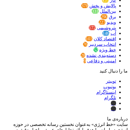
گاز
453
پالایش و پخش
378
بین‌الملل
331
برق
290
ویدیو
223
پتروشیمی
172
آب
146
اقتصاد کلان
103
انتخاب سردبیر
76
خط ویژه
52
دسته‌بندی نشده
28
امنیتی و دفاعی
9
ما را دنبال کنید
توییتر
یوتیوب
اینستاگرام
تلگرام
ایتا
بله
درباره‌ی ما
سایت «خط انرژی» به‌عنوان نخستین رسانه تخصصی در حوزه
انرژی در ایران، با هدف ارائه تحلیل‌های عمیق و اخبار دقیق در