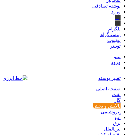
سایدبار
نوشته تصادفی
ورود
بله
ایتا
تلگرام
اینستاگرام
یوتیوب
توییتر
منو
ورود
تغییر پوسته
صفحه اصلی
نفت
گاز
پالایش و پخش
پتروشیمی
آب
برق
بین‌الملل
اقتصاد کلان