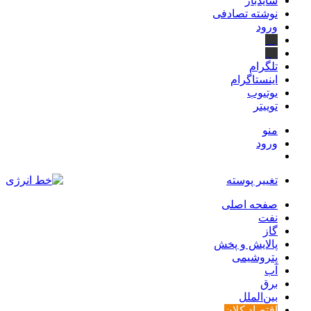
سایدبار
نوشته تصادفی
ورود
بله
ایتا
تلگرام
اینستاگرام
یوتیوب
توییتر
منو
ورود
تغییر پوسته
صفحه اصلی
نفت
گاز
پالایش و پخش
پتروشیمی
آب
برق
بین‌الملل
اقتصاد کلان