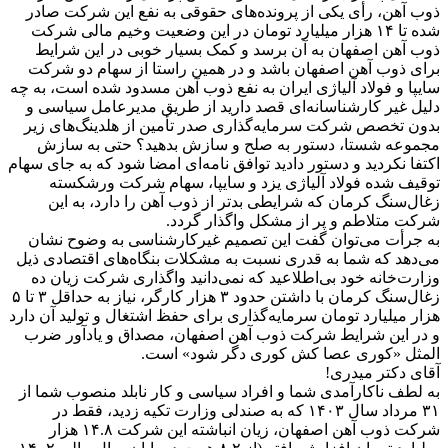
ذوب آهن، رأی یکی از پرونده‌های حقوقی به نفع این شرکت صادر
شده تا ۱۴ هزار میلیارد تومان در این وضعیت وخیم مالی شرکت
ذوب آهن اصفهان به آن برسد و کمک بسیار خوبی در این شرایط
برای ذوب آهن اصفهان باشد و در همین راستا از سهام دو شرکت
سایپا و فولاد آلیاژی ایران به نفع ذوب آهن مسدود شده است، به چه
دلیل غیر کارشناسانه‌ای قصد دارید از طریق مدیرعامل سیاسی و
بدون تخصص شرکت سرمایه‌گذاری صدر تأمین از هلدینگ‌های زیر
مجموعه شستا، دستور به صلح و سازش ‌بدهید؟ حتی به سازش
اکتفا نکردید و دستور دادید توافق نامه‌ای امضا شود که به جای سهام
توقیف شده فولاد آلیاژی یزد و سایپا، سهام شرکت ورشکسته
زغال‌سنگ کرمان که شرایطی بدتر از ذوب آهن را دارد، به این
شرکت متلاطم و پر از مشکل واگذار گردد.
به جرأت می‌توان گفت این تصمیم غیرکارشناسی به وضوح نشان
می‌دهد که شما به قدری نسبت به مشکلات بنگاه‌های اقتصادی ذیل
وزارت‌خانه خود بی‌اطلاعید که نمی‌دانید واگذاری شرکت زیان ده
زغال‌سنگ کرمان با داشتن حدود ۳ هزار کارگر، نیاز به حداقل ۳ تا ۵
هزار میلیارد تومان سرمایه‌گذاری برای حفظ اشتغال و تولید آن دارد
و در این شرایط شرکت ذوب آهن اصفهان، مصداق و یادآور ضرب
المثل «کوری عصا کش کوری دگر شود» است.
آقای دکتر میدری!
به لطف ناکارآمدی شما و افراد سیاسی و کار نابلد منصوب شما از
۳۱ مرداد سال ۱۴۰۳ که به صندلی وزارت تکیه زدید، فقط در
شرکت ذوب آهن اصفهان، زیان انباشته این شرکت ۱۴.۸ هزار