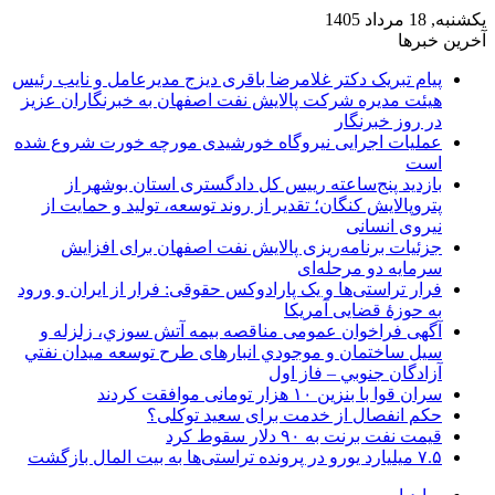
یکشنبه, 18 مرداد 1405
آخرین خبرها
پیام تبریک دکتر غلامرضا باقری دیزج مدیرعامل و نایب رئیس
هیئت مدیره شرکت پالایش نفت اصفهان به خبرنگاران عزیز
در روز خبرنگار
عملیات اجرایی نیروگاه خورشیدی مورچه خورت شروع شده
است
بازدید پنج‌ساعته رییس کل دادگستری استان بوشهر از
پتروپالایش کنگان؛ تقدیر از روند توسعه، تولید و حمایت از
نیروی انسانی
جزئیات برنامه‌ریزی پالایش نفت اصفهان برای افزایش
سرمایه دو مرحله‌ای
فرار تراستی‌ها و یک پارادوکس حقوقی: فرار از ایران و ورود
به حوزۀ قضایی آمریکا
آگهی فراخوان عمومی مناقصه بيمه آتش سوزي، زلزله و
سیل ساختمان و موجودي انبارهای طرح توسعه ميدان نفتي
آزادگان جنوبي – فاز اول
سران قوا با بنزین ۱۰ هزار تومانی موافقت کردند
حکم انفصال از خدمت برای سعید توکلی؟
قیمت نفت برنت به ۹۰ دلار سقوط کرد
۷.۵ میلیارد یورو در پرونده تراستی‌ها به بیت المال بازگشت