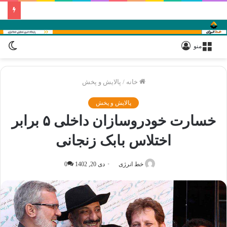
ورود
تغی
منو
پوس
خانه
/
پالایش و پخش
پالایش و پخش
خسارت خودروسازان داخلی ۵ برابر
اختلاس بابک زنجانی
خط انرژی
دی 20, 1402
0