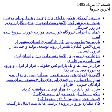
شنبه, 17 مرداد 1405
آخرین خبرها
پیام تبریک دکتر غلامرضا باقری دیزج مدیرعامل و نایب رئیس
هیئت مدیره شرکت پالایش نفت اصفهان به خبرنگاران عزیز
در روز خبرنگار
عملیات اجرایی نیروگاه خورشیدی مورچه خورت شروع شده
است
بازدید پنج‌ساعته رییس کل دادگستری استان بوشهر از
پتروپالایش کنگان؛ تقدیر از روند توسعه، تولید و حمایت از
نیروی انسانی
جزئیات برنامه‌ریزی پالایش نفت اصفهان برای افزایش
سرمایه دو مرحله‌ای
فرار تراستی‌ها و یک پارادوکس حقوقی: فرار از ایران و ورود
به حوزۀ قضایی آمریکا
آگهی فراخوان عمومی مناقصه بيمه آتش سوزي، زلزله و
سیل ساختمان و موجودي انبارهای طرح توسعه ميدان نفتي
آزادگان جنوبي – فاز اول
سران قوا با بنزین ۱۰ هزار تومانی موافقت کردند
حکم انفصال از خدمت برای سعید توکلی؟
قیمت نفت برنت به ۹۰ دلار سقوط کرد
۷.۵ میلیارد یورو در پرونده تراستی‌ها به بیت المال بازگشت