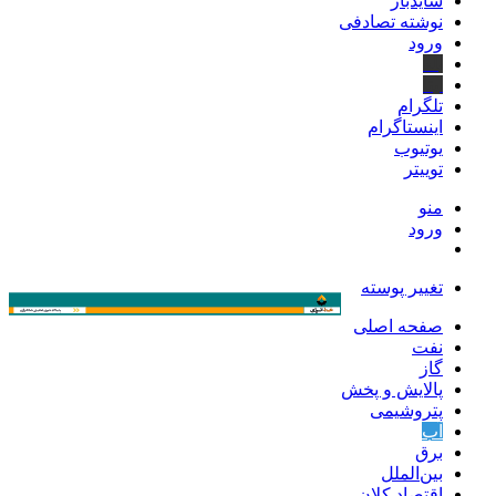
سایدبار
نوشته تصادفی
ورود
بله
ایتا
تلگرام
اینستاگرام
یوتیوب
توییتر
منو
ورود
تغییر پوسته
صفحه اصلی
نفت
گاز
پالایش و پخش
پتروشیمی
آب
برق
بین‌الملل
اقتصاد کلان