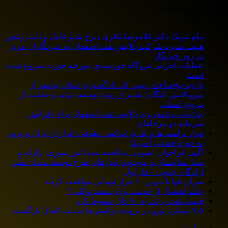
شنبه, 17 مرداد 1405
آخرین خبرها
پیام تبریک دکتر غلامرضا باقری دیزج مدیرعامل و نایب رئیس
هیئت مدیره شرکت پالایش نفت اصفهان به خبرنگاران عزیز
در روز خبرنگار
عملیات اجرایی نیروگاه خورشیدی مورچه خورت شروع شده
است
بازدید پنج‌ساعته رییس کل دادگستری استان بوشهر از
پتروپالایش کنگان؛ تقدیر از روند توسعه، تولید و حمایت از
نیروی انسانی
جزئیات برنامه‌ریزی پالایش نفت اصفهان برای افزایش
سرمایه دو مرحله‌ای
فرار تراستی‌ها و یک پارادوکس حقوقی: فرار از ایران و ورود
به حوزۀ قضایی آمریکا
آگهی فراخوان عمومی مناقصه بيمه آتش سوزي، زلزله و
سیل ساختمان و موجودي انبارهای طرح توسعه ميدان نفتي
آزادگان جنوبي – فاز اول
سران قوا با بنزین ۱۰ هزار تومانی موافقت کردند
حکم انفصال از خدمت برای سعید توکلی؟
قیمت نفت برنت به ۹۰ دلار سقوط کرد
۷.۵ میلیارد یورو در پرونده تراستی‌ها به بیت المال بازگشت