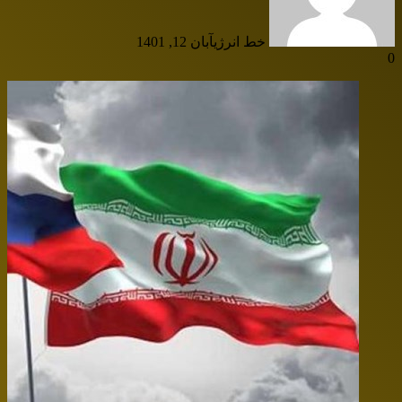
خط انرژی
آبان 12, 1401
0