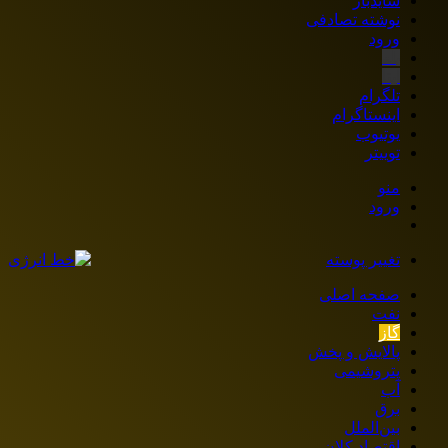
سایدبار
نوشته تصادفی
ورود
بله
ایتا
تلگرام
اینستاگرام
یوتیوب
توییتر
منو
ورود
تغییر پوسته
صفحه اصلی
نفت
گاز
پالایش و پخش
پتروشیمی
آب
برق
بین‌الملل
اقتصاد کلان