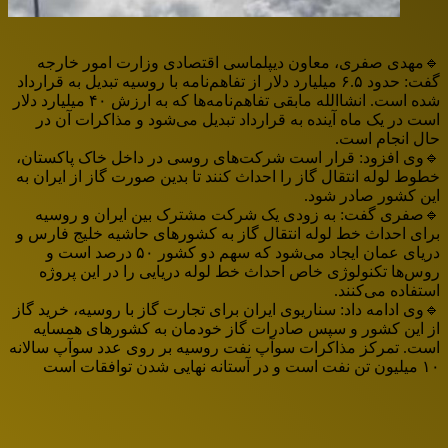
🔹مهدی صفری، معاون دیپلماسی اقتصادی وزارت امور خارجه
گفت: حدود ۶.۵ میلیارد دلار از تفاهم‌نامه با روسیه تبدیل به قرارداد
شده است. انشاالله مابقی تفاهم‌نامه‌ها که به ارزش ۴۰ میلیارد دلار
است در یک ماه آینده به قرارداد تبدیل می‌شود و مذاکرات آن در
حال انجام است.
🔹وی افزود: قرار است شرکت‌های روسی در داخل خاک پاکستان،
خطوط لوله انتقال گاز را احداث کنند تا بدین صورت گاز از ایران به
این کشور صادر شود.
🔹صفری گفت: به زودی یک شرکت مشترک بین ایران و روسیه
برای احداث خط لوله انتقال گاز به کشورهای حاشیه خلیج فارس و
دریای عمان ایجاد می‌شود که سهم دو کشور ۵۰ درصد است و
روس‌ها تکنولوژی خاص احداث خط لوله دریایی را در این پروژه
استفاده می‌کنند.
🔹وی ادامه داد: سناریوی ایران برای تجارت گاز با روسیه، خرید گاز
از این کشور و سپس صادرات گاز خودمان به کشورهای همسایه
است. تمرکز مذاکرات سوآپ نفت روسیه بر روی عدد سوآپ سالانه
۱۰ میلیون تن نفت است و در آستانه نهایی شدن توافقات است