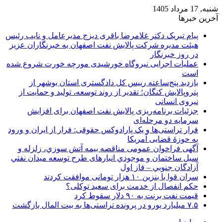
شنبه, 17 مرداد 1405
آخرین خبرها
پیام تبریک دکتر غلامرضا باقری دیزج مدیرعامل و نایب رئیس
هیئت مدیره شرکت پالایش نفت اصفهان به خبرنگاران عزیز
در روز خبرنگار
عملیات اجرایی نیروگاه خورشیدی مورچه خورت شروع شده
است
بازدید پنج‌ساعته رییس کل دادگستری استان بوشهر از
پتروپالایش کنگان؛ تقدیر از روند توسعه، تولید و حمایت از
نیروی انسانی
جزئیات برنامه‌ریزی پالایش نفت اصفهان برای افزایش
سرمایه دو مرحله‌ای
فرار تراستی‌ها و یک پارادوکس حقوقی: فرار از ایران و ورود
به حوزۀ قضایی آمریکا
آگهی فراخوان عمومی مناقصه بيمه آتش سوزي، زلزله و
سیل ساختمان و موجودي انبارهای طرح توسعه ميدان نفتي
آزادگان جنوبي – فاز اول
سران قوا با بنزین ۱۰ هزار تومانی موافقت کردند
حکم انفصال از خدمت برای سعید توکلی؟
قیمت نفت برنت به ۹۰ دلار سقوط کرد
۷.۵ میلیارد یورو در پرونده تراستی‌ها به بیت المال بازگشت