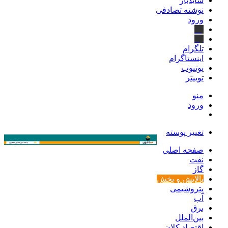
سایدبار
نوشته تصادفی
ورود
بله
ایتا
تلگرام
اینستاگرام
یوتیوب
توییتر
منو
ورود
تغییر پوسته
صفحه اصلی
نفت
گاز
پالایش و پخش
پتروشیمی
آب
برق
بین‌الملل
اقتصاد کلان