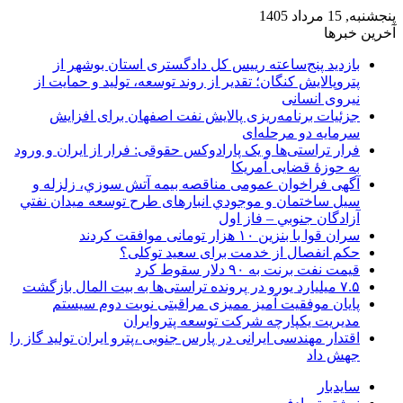
پنجشنبه, 15 مرداد 1405
آخرین خبرها
بازدید پنج‌ساعته رییس کل دادگستری استان بوشهر از
پتروپالایش کنگان؛ تقدیر از روند توسعه، تولید و حمایت از
نیروی انسانی
جزئیات برنامه‌ریزی پالایش نفت اصفهان برای افزایش
سرمایه دو مرحله‌ای
فرار تراستی‌ها و یک پارادوکس حقوقی: فرار از ایران و ورود
به حوزۀ قضایی آمریکا
آگهی فراخوان عمومی مناقصه بيمه آتش سوزي، زلزله و
سیل ساختمان و موجودي انبارهای طرح توسعه ميدان نفتي
آزادگان جنوبي – فاز اول
سران قوا با بنزین ۱۰ هزار تومانی موافقت کردند
حکم انفصال از خدمت برای سعید توکلی؟
قیمت نفت برنت به ۹۰ دلار سقوط کرد
۷.۵ میلیارد یورو در پرونده تراستی‌ها به بیت المال بازگشت
پایان موفقیت آمیز ممیزی مراقبتی نوبت دوم سیستم
مدیریت یکپارچه شرکت توسعه پتروایران
اقتدار مهندسی ایرانی در پارس جنوبی ،پترو ایران تولید گاز را
جهش داد
سایدبار