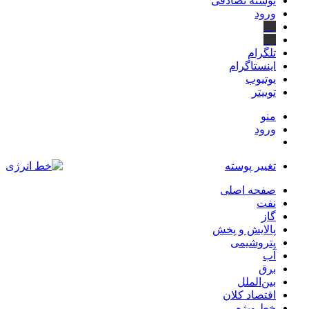
نوشته تصادفی
ورود
بله
ایتا
تلگرام
اینستاگرام
یوتیوب
توییتر
منو
ورود
تغییر پوسته
صفحه اصلی
نفت
گاز
پالایش و پخش
پتروشیمی
آب
برق
بین‌الملل
اقتصاد کلان
خط ویژه