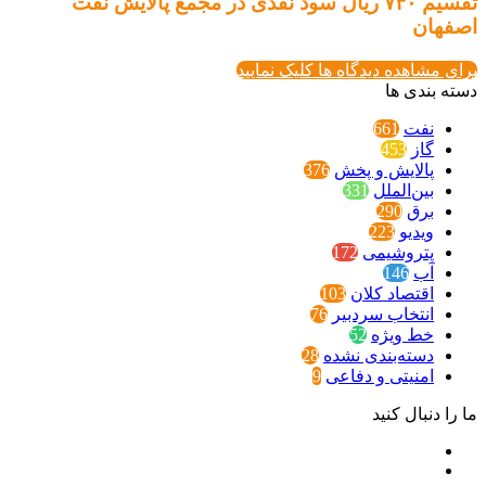
تقسیم ۷۴۰ ریال سود نقدی در مجمع پالایش نفت
اصفهان
برای مشاهده دیدگاه ها کلیک نمایید
دسته بندی ها
نفت
661
گاز
453
پالایش و پخش
376
بین‌الملل
331
برق
290
ویدیو
223
پتروشیمی
172
آب
146
اقتصاد کلان
103
انتخاب سردبیر
76
خط ویژه
52
دسته‌بندی نشده
28
امنیتی و دفاعی
9
ما را دنبال کنید
توییتر
یوتیوب