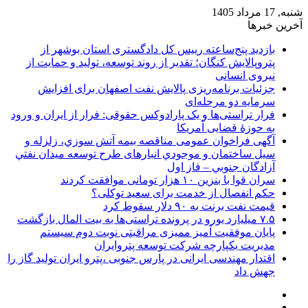
شنبه, 17 مرداد 1405
آخرین خبرها
بازدید پنج‌ساعته رییس کل دادگستری استان بوشهر از
پتروپالایش کنگان؛ تقدیر از روند توسعه، تولید و حمایت از
نیروی انسانی
جزئیات برنامه‌ریزی پالایش نفت اصفهان برای افزایش
سرمایه دو مرحله‌ای
فرار تراستی‌ها و یک پارادوکس حقوقی: فرار از ایران و ورود
به حوزۀ قضایی آمریکا
آگهی فراخوان عمومی مناقصه بيمه آتش سوزي، زلزله و
سیل ساختمان و موجودي انبارهای طرح توسعه ميدان نفتي
آزادگان جنوبي – فاز اول
سران قوا با بنزین ۱۰ هزار تومانی موافقت کردند
حکم انفصال از خدمت برای سعید توکلی؟
قیمت نفت برنت به ۹۰ دلار سقوط کرد
۷.۵ میلیارد یورو در پرونده تراستی‌ها به بیت المال بازگشت
پایان موفقیت آمیز ممیزی مراقبتی نوبت دوم سیستم
مدیریت یکپارچه شرکت توسعه پتروایران
اقتدار مهندسی ایرانی در پارس جنوبی ،پترو ایران تولید گاز را
جهش داد
سایدبار
نوشته