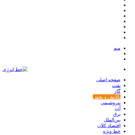
ورود
تصادفی
بله
ایتا
تلگرام
اینستاگرام
یوتیوب
توییتر
منو
ورود
تغییر
پوسته
صفحه اصلی
نفت
گاز
پالایش و پخش
پتروشیمی
آب
برق
بین‌الملل
اقتصاد کلان
خط ویژه