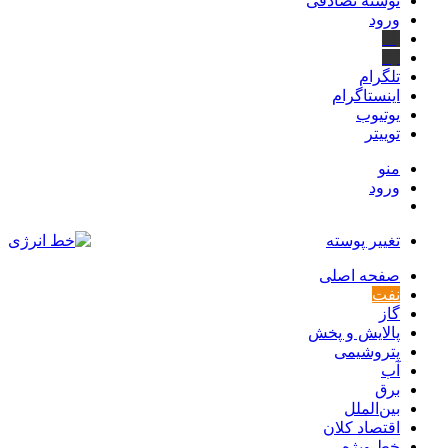
نوشته تصادفی
ورود
بله
ایتا
تلگرام
اینستاگرام
یوتیوب
توییتر
منو
ورود
تغییر پوسته
صفحه اصلی
نفت
گاز
پالایش و پخش
پتروشیمی
آب
برق
بین‌الملل
اقتصاد کلان
خط ویژه