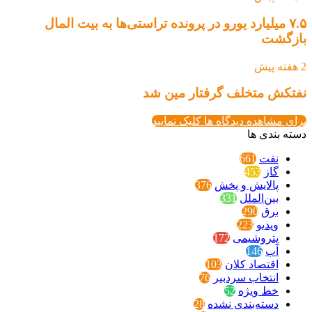
۷.۵ میلیارد یورو در پرونده تراستی‌ها به بیت المال
بازگشت
2 هفته پیش
نفتکش متخلف گرفتار مین شد
برای مشاهده دیدگاه ها کلیک نمایید
دسته بندی ها
نفت
661
گاز
453
پالایش و پخش
376
بین‌الملل
331
برق
290
ویدیو
223
پتروشیمی
172
آب
146
اقتصاد کلان
103
انتخاب سردبیر
76
خط ویژه
52
دسته‌بندی نشده
28