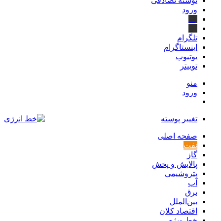
نوشته تصادفی
ورود
بله
ایتا
تلگرام
اینستاگرام
یوتیوب
توییتر
منو
ورود
تغییر پوسته
صفحه اصلی
نفت
گاز
پالایش و پخش
پتروشیمی
آب
برق
بین‌الملل
اقتصاد کلان
خط ویژه