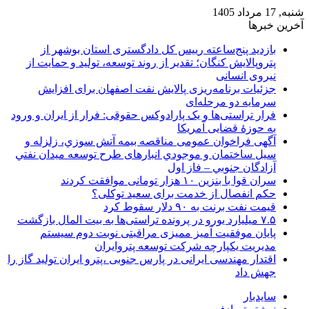
شنبه, 17 مرداد 1405
آخرین خبرها
بازدید پنج‌ساعته رییس کل دادگستری استان بوشهر از
پتروپالایش کنگان؛ تقدیر از روند توسعه، تولید و حمایت از
نیروی انسانی
جزئیات برنامه‌ریزی پالایش نفت اصفهان برای افزایش
سرمایه دو مرحله‌ای
فرار تراستی‌ها و یک پارادوکس حقوقی: فرار از ایران و ورود
به حوزۀ قضایی آمریکا
آگهی فراخوان عمومی مناقصه بيمه آتش سوزي، زلزله و
سیل ساختمان و موجودي انبارهای طرح توسعه ميدان نفتي
آزادگان جنوبي – فاز اول
سران قوا با بنزین ۱۰ هزار تومانی موافقت کردند
حکم انفصال از خدمت برای سعید توکلی؟
قیمت نفت برنت به ۹۰ دلار سقوط کرد
۷.۵ میلیارد یورو در پرونده تراستی‌ها به بیت المال بازگشت
پایان موفقیت آمیز ممیزی مراقبتی نوبت دوم سیستم
مدیریت یکپارچه شرکت توسعه پتروایران
اقتدار مهندسی ایرانی در پارس جنوبی ،پترو ایران تولید گاز را
جهش داد
سایدبار