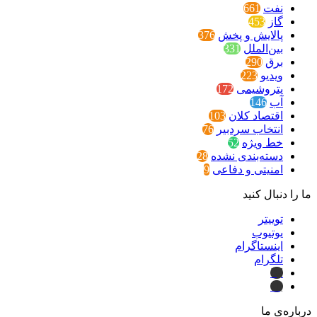
نفت
661
گاز
453
پالایش و پخش
376
بین‌الملل
331
برق
290
ویدیو
223
پتروشیمی
172
آب
146
اقتصاد کلان
103
انتخاب سردبیر
76
خط ویژه
52
دسته‌بندی نشده
28
امنیتی و دفاعی
9
ما را دنبال کنید
توییتر
یوتیوب
اینستاگرام
تلگرام
ایتا
بله
درباره‌ی ما