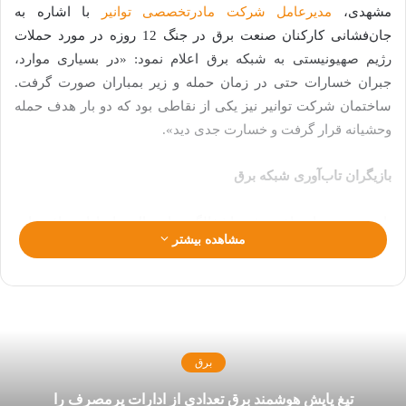
مشهدی،
مدیرعامل شرکت مادرتخصصی توانیر
با اشاره به
جان‌فشانی کارکنان صنعت برق در جنگ 12 روزه در مورد حملات
رژیم صهیونیستی به شبکه برق اعلام نمود: «در بسیاری موارد،
جبران خسارات حتی در زمان حمله و زیر بمباران صورت گرفت.
ساختمان شرکت توانیر نیز یکی از نقاطی بود که دو بار هدف حمله
وحشیانه قرار گرفت و خسارت جدی دید».
بازیگران تاب‌آوری شبکه برق
با توجه به تجاوز اخیر رژیم اشغالگر و احتمال زیاد ادامه یافتن این
مشاهده بیشتر
نبرد تا مدت نامعلوم، لازم است در راستای تقویت پدافند غیرعامل و
تاب‌آوری شبکه برق، اقداماتی نظیر ایجاد پراکندگی و تنوع در
بازیگران شبکه برق در دستور کار قرار بگیرد. در شکل 1، بخش‌های
مصرف‌کننده برق در طول سال‌های مختلف بر اساس آمارهای
گزارش ترازنامه انرژی ایران
نشان داده شده است. بر اساس این
نمودار، بخش خانگی و صنعت بزرگ‌ترین مصرف‌کننده‌های برق
برق
هستند. بنابراین بازیگران این دو بخش می‌توانند نقش جدی در
تیغ پایش هوشمند برق تعدادی از ادارات پرمصرف را