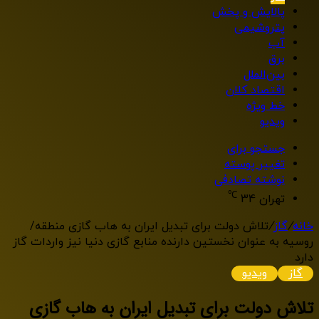
پالایش و پخش
پتروشیمی
آب
برق
بین‌الملل
اقتصاد کلان
خط ویژه
ویدیو
جستجو برای
تغییر پوسته
نوشته تصادفی
℃
تهران
34
خانه
/
گاز
/
تلاش دولت برای تبدیل ایران به هاب‌ گازی منطقه/
روسیه به عنوان نخستین دارنده منابع گازی دنیا نیز واردات گاز
دارد
گاز
ویدیو
تلاش دولت برای تبدیل ایران به هاب‌ گازی