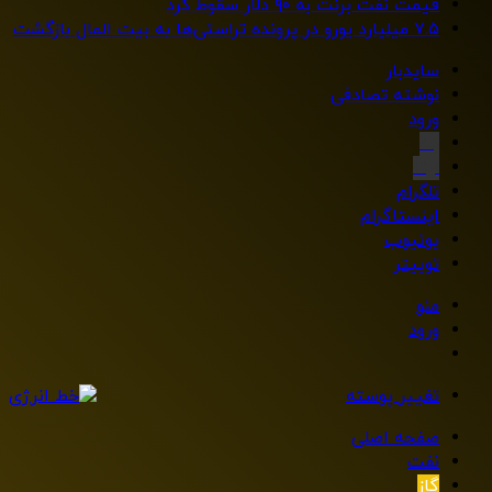
قیمت نفت برنت به ۹۰ دلار سقوط کرد
۷.۵ میلیارد یورو در پرونده تراستی‌ها به بیت المال بازگشت
سایدبار
نوشته تصادفی
ورود
بله
ایتا
تلگرام
اینستاگرام
یوتیوب
توییتر
منو
ورود
تغییر پوسته
صفحه اصلی
نفت
گاز