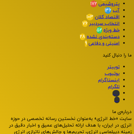
پتروشیمی
172
آب
146
اقتصاد کلان
103
انتخاب سردبیر
76
خط ویژه
52
دسته‌بندی نشده
28
امنیتی و دفاعی
9
ما را دنبال کنید
توییتر
یوتیوب
اینستاگرام
تلگرام
ایتا
بله
درباره‌ی ما
سایت «خط انرژی» به‌عنوان نخستین رسانه تخصصی در حوزه
انرژی در ایران، با هدف ارائه تحلیل‌های عمیق و اخبار دقیق در
زمینه دیپلماسی انرژی، تحریم‌ها و چالش‌های ناترازی انرژی