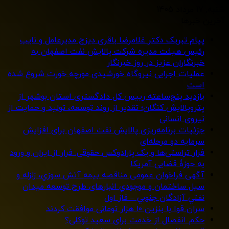
شنبه, 17 مرداد 1405
آخرین خبرها
پیام تبریک دکتر غلامرضا باقری دیزج مدیرعامل و نایب
رئیس هیئت مدیره شرکت پالایش نفت اصفهان به
خبرنگاران عزیز در روز خبرنگار
عملیات اجرایی نیروگاه خورشیدی مورچه خورت شروع شده
است
بازدید پنج‌ساعته رییس کل دادگستری استان بوشهر از
پتروپالایش کنگان؛ تقدیر از روند توسعه، تولید و حمایت از
نیروی انسانی
جزئیات برنامه‌ریزی پالایش نفت اصفهان برای افزایش
سرمایه دو مرحله‌ای
فرار تراستی‌ها و یک پارادوکس حقوقی: فرار از ایران و ورود
به حوزۀ قضایی آمریکا
آگهی فراخوان عمومی مناقصه بيمه آتش سوزي، زلزله و
سیل ساختمان و موجودي انبارهای طرح توسعه ميدان
نفتي آزادگان جنوبي – فاز اول
سران قوا با بنزین ۱۰ هزار تومانی موافقت کردند
حکم انفصال از خدمت برای سعید توکلی؟