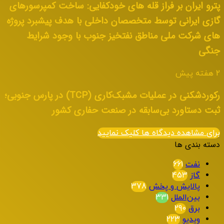
پترو ایران بر فراز قله های خودکفایی: ساخت کمپرسورهای
گازی ایرانی توسط متخصصان داخلی با هدف پیشبرد پروژه
های شرکت ملی مناطق نفتخیز جنوب با وجود شرایط
جنگی
2 هفته پیش
رکوردشکنی در عملیات مشبک‌کاری (TCP) در پارس جنوبی؛
ثبت دستاورد بی‌سابقه در صنعت حفاری کشور
برای مشاهده دیدگاه ها کلیک نمایید
دسته بندی ها
نفت
661
گاز
453
پالایش و پخش
378
بین‌الملل
331
برق
290
ویدیو
223