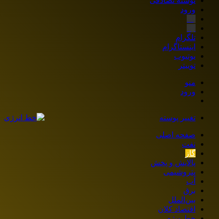
نوشته تصادفی
ورود
بله
ایتا
تلگرام
اینستاگرام
یوتیوب
توییتر
منو
ورود
تغییر پوسته
صفحه اصلی
نفت
گاز
پالایش و پخش
پتروشیمی
آب
برق
بین‌الملل
اقتصاد کلان
خط ویژه