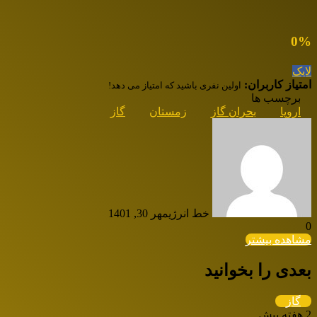
0
%
لایک
امتیاز کاربران:
اولین نفری باشید که امتیاز می دهد!
برچسب ها
اروپا
بحران گاز
زمستان
گاز
خط انرژی
مهر 30, 1401
0
مشاهده بیشتر
بعدی را بخوانید
گاز
2 هفته پیش