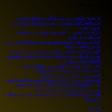
شنبه, 17 مرداد 1405
آخرین خبرها
بازدید پنج‌ساعته رییس کل دادگستری استان بوشهر از
پتروپالایش کنگان؛ تقدیر از روند توسعه، تولید و حمایت از
نیروی انسانی
جزئیات برنامه‌ریزی پالایش نفت اصفهان برای افزایش
سرمایه دو مرحله‌ای
فرار تراستی‌ها و یک پارادوکس حقوقی: فرار از ایران و ورود
به حوزۀ قضایی آمریکا
آگهی فراخوان عمومی مناقصه بيمه آتش سوزي، زلزله و
سیل ساختمان و موجودي انبارهای طرح توسعه ميدان نفتي
آزادگان جنوبي – فاز اول
سران قوا با بنزین ۱۰ هزار تومانی موافقت کردند
حکم انفصال از خدمت برای سعید توکلی؟
قیمت نفت برنت به ۹۰ دلار سقوط کرد
۷.۵ میلیارد یورو در پرونده تراستی‌ها به بیت المال بازگشت
پایان موفقیت آمیز ممیزی مراقبتی نوبت دوم سیستم
مدیریت یکپارچه شرکت توسعه پتروایران
اقتدار مهندسی ایرانی در پارس جنوبی ،پترو ایران تولید گاز را
جهش داد
سایدبار