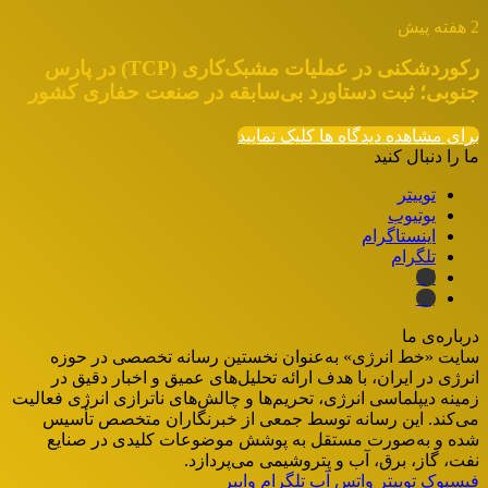
2 هفته پیش
رکوردشکنی در عملیات مشبک‌کاری (TCP) در پارس
جنوبی؛ ثبت دستاورد بی‌سابقه در صنعت حفاری کشور
برای مشاهده دیدگاه ها کلیک نمایید
ما را دنبال کنید
توییتر
یوتیوب
اینستاگرام
تلگرام
ایتا
بله
درباره‌ی ما
سایت «خط انرژی» به‌عنوان نخستین رسانه تخصصی در حوزه
انرژی در ایران، با هدف ارائه تحلیل‌های عمیق و اخبار دقیق در
زمینه دیپلماسی انرژی، تحریم‌ها و چالش‌های ناترازی انرژی فعالیت
می‌کند. این رسانه توسط جمعی از خبرنگاران متخصص تأسیس
شده و به‌صورت مستقل به پوشش موضوعات کلیدی در صنایع
نفت، گاز، برق، آب و پتروشیمی می‌پردازد.
فیسبوک
توییتر
واتس آپ
تلگرام
وایبر