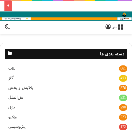
ورود
تغی
منو
پو
دسته بندی ها
نفت
661
گاز
453
پالایش و پخش
376
بین‌الملل
331
برق
290
ویدیو
223
پتروشیمی
172