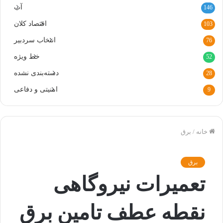
آب
146
اقتصاد کلان
103
انتخاب سردبیر
76
خط ویژه
52
دسته‌بندی نشده
28
امنیتی و دفاعی
9
خانه
/
برق
برق
تعمیرات نیروگاهی
نقطه عطف تامین برق