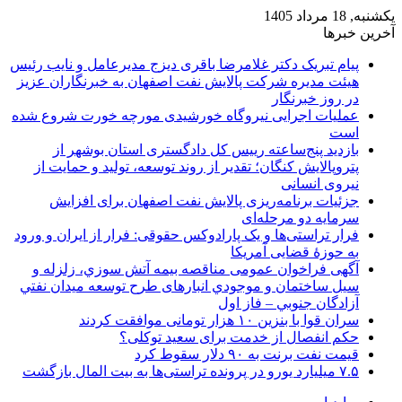
یکشنبه, 18 مرداد 1405
آخرین خبرها
پیام تبریک دکتر غلامرضا باقری دیزج مدیرعامل و نایب رئیس
هیئت مدیره شرکت پالایش نفت اصفهان به خبرنگاران عزیز
در روز خبرنگار
عملیات اجرایی نیروگاه خورشیدی مورچه خورت شروع شده
است
بازدید پنج‌ساعته رییس کل دادگستری استان بوشهر از
پتروپالایش کنگان؛ تقدیر از روند توسعه، تولید و حمایت از
نیروی انسانی
جزئیات برنامه‌ریزی پالایش نفت اصفهان برای افزایش
سرمایه دو مرحله‌ای
فرار تراستی‌ها و یک پارادوکس حقوقی: فرار از ایران و ورود
به حوزۀ قضایی آمریکا
آگهی فراخوان عمومی مناقصه بيمه آتش سوزي، زلزله و
سیل ساختمان و موجودي انبارهای طرح توسعه ميدان نفتي
آزادگان جنوبي – فاز اول
سران قوا با بنزین ۱۰ هزار تومانی موافقت کردند
حکم انفصال از خدمت برای سعید توکلی؟
قیمت نفت برنت به ۹۰ دلار سقوط کرد
۷.۵ میلیارد یورو در پرونده تراستی‌ها به بیت المال بازگشت