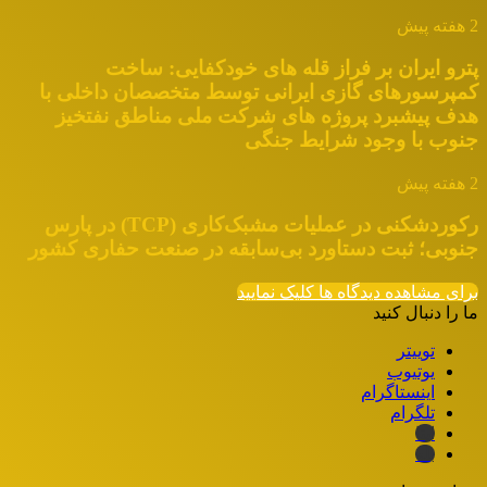
2 هفته پیش
پترو ایران بر فراز قله های خودکفایی: ساخت
کمپرسورهای گازی ایرانی توسط متخصصان داخلی با
هدف پیشبرد پروژه های شرکت ملی مناطق نفتخیز
جنوب با وجود شرایط جنگی
2 هفته پیش
رکوردشکنی در عملیات مشبک‌کاری (TCP) در پارس
جنوبی؛ ثبت دستاورد بی‌سابقه در صنعت حفاری کشور
برای مشاهده دیدگاه ها کلیک نمایید
ما را دنبال کنید
توییتر
یوتیوب
اینستاگرام
تلگرام
ایتا
بله