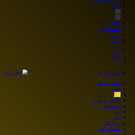
نوشته تصادفی
ورود
بله
ایتا
تلگرام
اینستاگرام
یوتیوب
توییتر
منو
ورود
تغییر پوسته
صفحه اصلی
نفت
گاز
پالایش و پخش
پتروشیمی
آب
برق
بین‌الملل
اقتصاد کلان
خط ویژه