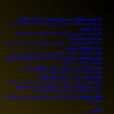
جمعه, 16 مرداد 1405
آخرین خبرها
بازدید پنج‌ساعته رییس کل دادگستری استان بوشهر از
پتروپالایش کنگان؛ تقدیر از روند توسعه، تولید و حمایت از
نیروی انسانی
جزئیات برنامه‌ریزی پالایش نفت اصفهان برای افزایش
سرمایه دو مرحله‌ای
فرار تراستی‌ها و یک پارادوکس حقوقی: فرار از ایران و ورود
به حوزۀ قضایی آمریکا
آگهی فراخوان عمومی مناقصه بيمه آتش سوزي، زلزله و
سیل ساختمان و موجودي انبارهای طرح توسعه ميدان نفتي
آزادگان جنوبي – فاز اول
سران قوا با بنزین ۱۰ هزار تومانی موافقت کردند
حکم انفصال از خدمت برای سعید توکلی؟
قیمت نفت برنت به ۹۰ دلار سقوط کرد
۷.۵ میلیارد یورو در پرونده تراستی‌ها به بیت المال بازگشت
پایان موفقیت آمیز ممیزی مراقبتی نوبت دوم سیستم
مدیریت یکپارچه شرکت توسعه پتروایران
اقتدار مهندسی ایرانی در پارس جنوبی ،پترو ایران تولید گاز را
جهش داد
سایدبار