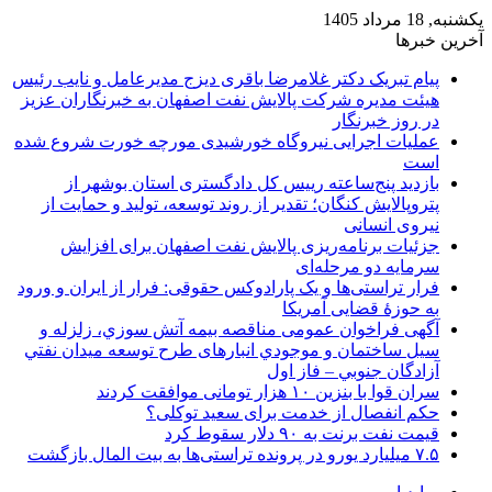
یکشنبه, 18 مرداد 1405
آخرین خبرها
پیام تبریک دکتر غلامرضا باقری دیزج مدیرعامل و نایب رئیس
هیئت مدیره شرکت پالایش نفت اصفهان به خبرنگاران عزیز
در روز خبرنگار
عملیات اجرایی نیروگاه خورشیدی مورچه خورت شروع شده
است
بازدید پنج‌ساعته رییس کل دادگستری استان بوشهر از
پتروپالایش کنگان؛ تقدیر از روند توسعه، تولید و حمایت از
نیروی انسانی
جزئیات برنامه‌ریزی پالایش نفت اصفهان برای افزایش
سرمایه دو مرحله‌ای
فرار تراستی‌ها و یک پارادوکس حقوقی: فرار از ایران و ورود
به حوزۀ قضایی آمریکا
آگهی فراخوان عمومی مناقصه بيمه آتش سوزي، زلزله و
سیل ساختمان و موجودي انبارهای طرح توسعه ميدان نفتي
آزادگان جنوبي – فاز اول
سران قوا با بنزین ۱۰ هزار تومانی موافقت کردند
حکم انفصال از خدمت برای سعید توکلی؟
قیمت نفت برنت به ۹۰ دلار سقوط کرد
۷.۵ میلیارد یورو در پرونده تراستی‌ها به بیت المال بازگشت