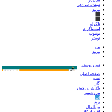
سایدبار
نوشته تصادفی
ورود
بله
ایتا
تلگرام
اینستاگرام
یوتیوب
توییتر
منو
ورود
تغییر پوسته
صفحه اصلی
نفت
گاز
پالایش و پخش
پتروشیمی
آب
برق
بین‌الملل
اقتصاد کلان