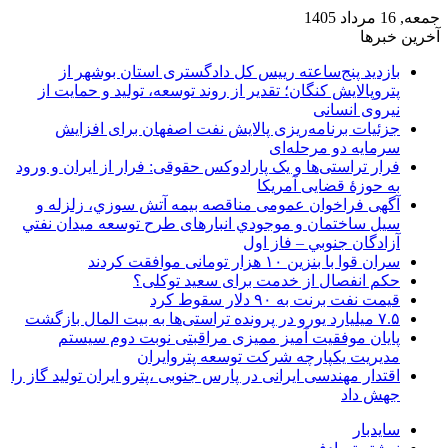
جمعه, 16 مرداد 1405
آخرین خبرها
بازدید پنج‌ساعته رییس کل دادگستری استان بوشهر از
پتروپالایش کنگان؛ تقدیر از روند توسعه، تولید و حمایت از
نیروی انسانی
جزئیات برنامه‌ریزی پالایش نفت اصفهان برای افزایش
سرمایه دو مرحله‌ای
فرار تراستی‌ها و یک پارادوکس حقوقی: فرار از ایران و ورود
به حوزۀ قضایی آمریکا
آگهی فراخوان عمومی مناقصه بيمه آتش سوزي، زلزله و
سیل ساختمان و موجودي انبارهای طرح توسعه ميدان نفتي
آزادگان جنوبي – فاز اول
سران قوا با بنزین ۱۰ هزار تومانی موافقت کردند
حکم انفصال از خدمت برای سعید توکلی؟
قیمت نفت برنت به ۹۰ دلار سقوط کرد
۷.۵ میلیارد یورو در پرونده تراستی‌ها به بیت المال بازگشت
پایان موفقیت آمیز ممیزی مراقبتی نوبت دوم سیستم
مدیریت یکپارچه شرکت توسعه پتروایران
اقتدار مهندسی ایرانی در پارس جنوبی ،پترو ایران تولید گاز را
جهش داد
سایدبار