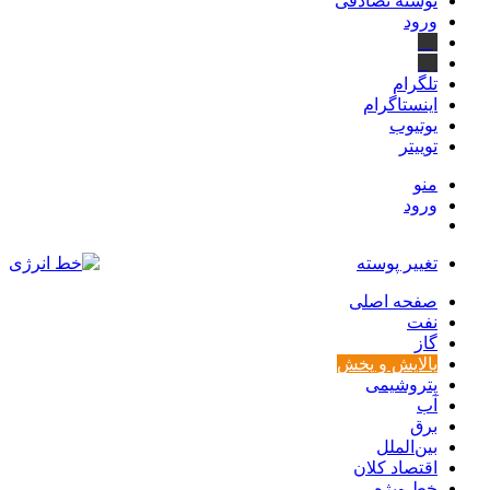
نوشته تصادفی
ورود
بله
ایتا
تلگرام
اینستاگرام
یوتیوب
توییتر
منو
ورود
تغییر پوسته
صفحه اصلی
نفت
گاز
پالایش و پخش
پتروشیمی
آب
برق
بین‌الملل
اقتصاد کلان
خط ویژه