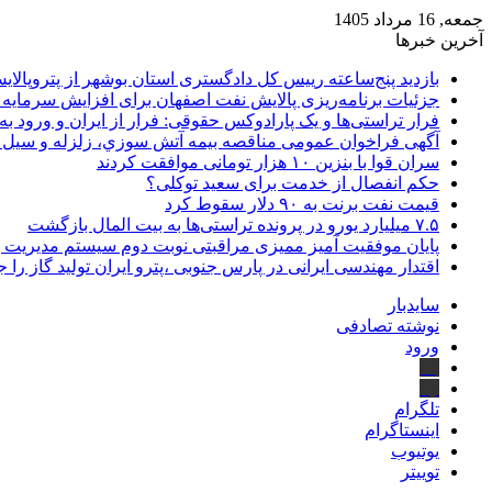
جمعه, 16 مرداد 1405
آخرین خبرها
بازدید پنج‌ساعته رییس کل دادگستری استان بوشهر از پتروپالایش
جزئیات برنامه‌ریزی پالایش نفت اصفهان برای افزایش سرمایه 
فرار تراستی‌ها و یک پارادوکس حقوقی: فرار از ایران و ورود به
آگهی فراخوان عمومی مناقصه بيمه آتش سوزي، زلزله و سیل سا
سران قوا با بنزین ۱۰ هزار تومانی موافقت کردند
حکم انفصال از خدمت برای سعید توکلی؟
قیمت نفت برنت به ۹۰ دلار سقوط کرد
۷.۵ میلیارد یورو در پرونده تراستی‌ها به بیت المال بازگشت
پایان موفقیت آمیز ممیزی مراقبتی نوبت دوم سیستم مدیریت 
اقتدار مهندسی ایرانی در پارس جنوبی ،پترو ایران تولید گاز را 
سایدبار
نوشته تصادفی
ورود
بله
ایتا
تلگرام
اینستاگرام
یوتیوب
توییتر