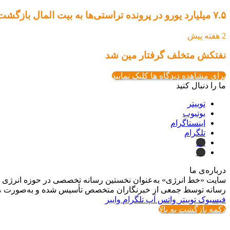
۷.۵ میلیارد یورو در پرونده تراستی‌ها به بیت المال بازگشت
2 هفته پیش
نفتکش متخلف گرفتار مین شد
برای مشاهده دیدگاه ها کلیک نمایید
ما را دنبال کنید
توییتر
یوتیوب
اینستاگرام
تلگرام
ایتا
بله
درباره‌ی ما
سایت «خط انرژی» به‌عنوان نخستین رسانه تخصصی در حوزه انرژی در ایر
رسانه توسط جمعی از خبرنگاران متخصص تأسیس شده و به‌صورت مست
فیسبوک
توییتر
واتس آپ
تلگرام
وایبر
دکمه بازگشت به بالا