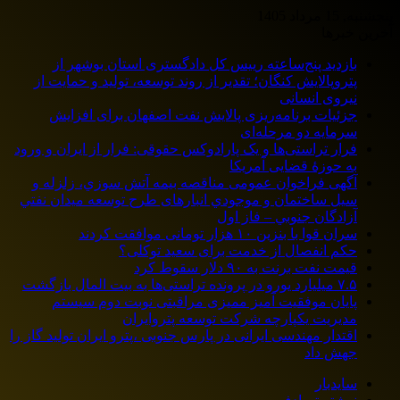
پنجشنبه, 15 مرداد 1405
آخرین خبرها
بازدید پنج‌ساعته رییس کل دادگستری استان بوشهر از
پتروپالایش کنگان؛ تقدیر از روند توسعه، تولید و حمایت از
نیروی انسانی
جزئیات برنامه‌ریزی پالایش نفت اصفهان برای افزایش
سرمایه دو مرحله‌ای
فرار تراستی‌ها و یک پارادوکس حقوقی: فرار از ایران و ورود
به حوزۀ قضایی آمریکا
آگهی فراخوان عمومی مناقصه بيمه آتش سوزي، زلزله و
سیل ساختمان و موجودي انبارهای طرح توسعه ميدان نفتي
آزادگان جنوبي – فاز اول
سران قوا با بنزین ۱۰ هزار تومانی موافقت کردند
حکم انفصال از خدمت برای سعید توکلی؟
قیمت نفت برنت به ۹۰ دلار سقوط کرد
۷.۵ میلیارد یورو در پرونده تراستی‌ها به بیت المال بازگشت
پایان موفقیت آمیز ممیزی مراقبتی نوبت دوم سیستم
مدیریت یکپارچه شرکت توسعه پتروایران
اقتدار مهندسی ایرانی در پارس جنوبی ،پترو ایران تولید گاز را
جهش داد
سایدبار