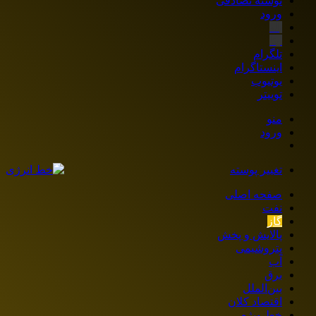
نوشته تصادفی
ورود
بله
ایتا
تلگرام
اینستاگرام
یوتیوب
توییتر
منو
ورود
تغییر پوسته
صفحه اصلی
نفت
گاز
پالایش و پخش
پتروشیمی
آب
برق
بین‌الملل
اقتصاد کلان
خط ویژه