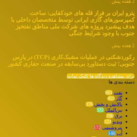
2 هفته پیش
پترو ایران بر فراز قله های خودکفایی: ساخت
کمپرسورهای گازی ایرانی توسط متخصصان داخلی با
هدف پیشبرد پروژه های شرکت ملی مناطق نفتخیز
جنوب با وجود شرایط جنگی
2 هفته پیش
رکوردشکنی در عملیات مشبک‌کاری (TCP) در پارس
جنوبی؛ ثبت دستاورد بی‌سابقه در صنعت حفاری کشور
برای مشاهده دیدگاه ها کلیک نمایید
دسته بندی ها
نفت
661
گاز
453
پالایش و پخش
376
بین‌الملل
331
برق
290
ویدیو
223
پتروشیمی
172
آب
146