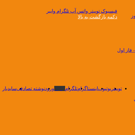
فیسبوک
توییتر
واتس آپ
تلگرام
وایبر
ز
دکمه بازگشت به بالا
 فاز اول
توییتر
یوتیوب
اینستاگرام
تلگرام
ایتا
بله
ورود
نوشته تصادفی
سایدبار