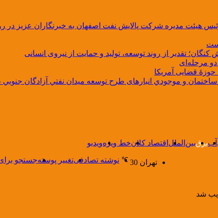
 رئیس هیئت مدیره شرکت پالایش نفت اصفهان به خبرنگاران عزیز در رو
است
 کنگان؛ تقدیر از روند توسعه، تولید و حمایت از نیروی انسانی
دو مرحله‌ای
 حوزۀ قضایی آمریکا
ختمان و موجودي انبارهای طرح توسعه ميدان نفتي آزادگان جنوبي –
آب
برق
بین‌الملل
اقتصاد کلان
خط ویژه
ویدیو
نوشته تصادفی
تغییر پوسته
جستجو برای
℃
تهران
30