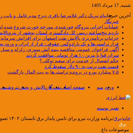
شنبه, 17 مرداد 1405
آخرین خبرها
پیام تبریک دکتر غلامرضا باقری دیزج مدیرعامل و نایب
خبرنگار
عملیات اجرایی نیروگاه خورشیدی مورچه خورت شروع شده 
بازدید پنج‌ساعته رییس کل دادگستری استان بوشهر از پتروپالایش
جزئیات برنامه‌ریزی پالایش نفت اصفهان برای افزایش سرمایه 
فرار تراستی‌ها و یک پارادوکس حقوقی: فرار از ایران و ورود به
آگهی فراخوان عمومی مناقصه بيمه آتش سوزي، زلزله و سیل سا
سران قوا با بنزین ۱۰ هزار تومانی موافقت کردند
حکم انفصال از خدمت برای سعید توکلی؟
قیمت نفت برنت به ۹۰ دلار سقوط کرد
۷.۵ میلیارد یورو در پرونده تراستی‌ها به بیت المال بازگشت
ورود
منو
صفحه اصلی
نفت
گاز
پالایش و پخش
پتروشیمی
تغییر پوسته
خانه
/
برق
/
برنامه وزارت نیرو برای تامین پایدار برق تابستان ۱۴۰۲ تصویب شد
برق
موضوعات داغ