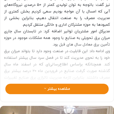
نیز گفت: باتوجه به توان تولیدی کمتر از 50 درصدی نیروگاه‌های
آبی که امسال با آن مواجه بودیم سعی کردیم بخش کمتری از
مدیریت مصرف را به صنعت انتقال دهیم، بنابراین بخشی از
کمبودها به حوزه مشترکان اداری و خانگی منتقل کردیم.
مدیرکل امور مشتریان توانیر اضافه کرد: در تابستان سال جاری
میزان برق تحویلی به صنایع با وجود همه مشکلات موجود در حوزه
تأمین برق معادل سال های قبل بود.
وی ادامه داد: این قابلیت در صنعت وجود دارد تا بتواند میزان برق
خود را به نحوی مدیریت کند تا در فصل سرد سال بیشتر استفاده
کند. همچنانکه براساس اطلاع‌رسانی‌ای که در اسفند ماه سال
گذشته صورت گرفت صنایع در فروردین ماه 20 درصد بیشتر برق
مصرف داشتند. بنابراین لازمه مدیریت ناترازی برق صنایع تغییرات
در مدل مصرفی است تا شرکت‌های تامین کننده بتوانند به شکلی
مشاهده بیشتر
برنامه‌ریزی کنند که در این ماه‌هایی که محدودیت‌های کمتری
دارند از کل انرژی مورد نیاز خود استفاده کنند.
یاقوتی درخصوص نرخ این انرژی در صنایع نیز گفت: متوسط
تعرفه برق صنایع 998 تومان است که با توجه به نرخ سوخت و