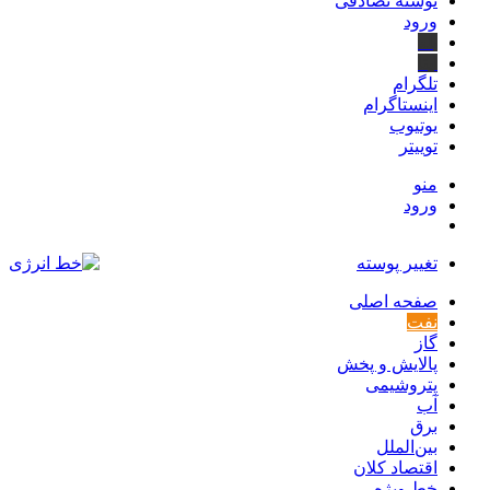
نوشته تصادفی
ورود
بله
ایتا
تلگرام
اینستاگرام
یوتیوب
توییتر
منو
ورود
تغییر پوسته
صفحه اصلی
نفت
گاز
پالایش و پخش
پتروشیمی
آب
برق
بین‌الملل
اقتصاد کلان
خط ویژه