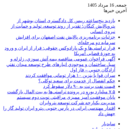
جمعه, 16 مرداد 1405
آخرین خبرها
بازدید پنج‌ساعته رییس کل دادگستری استان بوشهر از
پتروپالایش کنگان؛ تقدیر از روند توسعه، تولید و حمایت از
نیروی انسانی
جزئیات برنامه‌ریزی پالایش نفت اصفهان برای افزایش
سرمایه دو مرحله‌ای
فرار تراستی‌ها و یک پارادوکس حقوقی: فرار از ایران و ورود
به حوزۀ قضایی آمریکا
آگهی فراخوان عمومی مناقصه بيمه آتش سوزي، زلزله و
سیل ساختمان و موجودي انبارهای طرح توسعه ميدان نفتي
آزادگان جنوبي – فاز اول
سران قوا با بنزین ۱۰ هزار تومانی موافقت کردند
حکم انفصال از خدمت برای سعید توکلی؟
قیمت نفت برنت به ۹۰ دلار سقوط کرد
۷.۵ میلیارد یورو در پرونده تراستی‌ها به بیت المال بازگشت
پایان موفقیت آمیز ممیزی مراقبتی نوبت دوم سیستم
مدیریت یکپارچه شرکت توسعه پتروایران
اقتدار مهندسی ایرانی در پارس جنوبی ،پترو ایران تولید گاز را
جهش داد
سایدبار