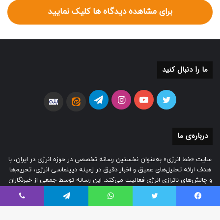
برای مشاهده دیدگاه ها کلیک نمایید
ما را دنبال کنید
توییتر
یوتیوب
اینستاگرام
تلگرام
ایتا
بله
درباره‌ی ما
سایت «خط انرژی» به‌عنوان نخستین رسانه تخصصی در حوزه انرژی در ایران، با
هدف ارائه تحلیل‌های عمیق و اخبار دقیق در زمینه دیپلماسی انرژی، تحریم‌ها
و چالش‌های ناترازی انرژی فعالیت می‌کند. این رسانه توسط جمعی از خبرنگاران
متخصص تأسیس شده و به‌صورت مستقل به پوشش موضوعات کلیدی در
صنایع نفت، گاز، برق، آب و پتروشیمی می‌پردازد.
یسبوک
توییتر
واتس آپ
تلگرام
وایبر