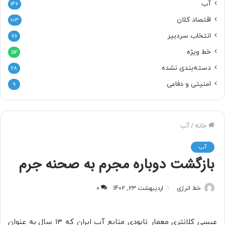
آب
146
اقتصاد کلان
103
انتخاب سردبیر
76
خط ویژه
52
دسته‌بندی نشده
28
امنیتی و دفاعی
9
خانه
/
آب
آب
بازگشت دوباره مجرم به صحنه جرم
خط انرژی
اردیبهشت 23, 1402
0
عیسی کلانتری معمار نابودی منابع آب ایران که ۱۳ سال به عنوان