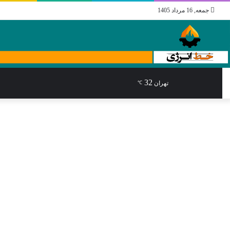
جمعه, 16 مرداد 1405
32
جستجو
تغییر
نوشته
تهران
℃
برای
پوسته
تصادفی