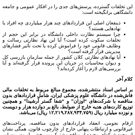
این تخلفات گسترده، پرسش‌های جدی را در افکار عمومی و جامعه
دانشگاهی برانگیخته است:
ذینفعان اصلی این قراردادهای چند هزار میلیاردی چه افراد یا
نهادهایی هستند؟
چرا سیستم نظارت داخلی دانشگاه در برابر این حجم از
تخلفات سکوت کرده است؟ آیا این نهاد نظارتی رسالت و
وظایف قانونی خود را فراموش کرده یا تحت تأثیر فشارهای
مدیریتی قرار گرفته است؟
آیا نهادهای نظارتی کلان کشور از جمله سازمان بازرسی کل
و دیوان محاسبات در جریان این پرونده قرار گرفته‌اند و آیا
بررسی‌های لازم را آغاز کرده‌اند؟
کلام آخر
بر اساس اسناد منتشرشده، مجموع مبالغ مربوط به تخلفات مالی
فاش‌شده در دانشگاه علوم پزشکی ایران، شامل قراردادهای بدون
مناقصه با شرکت‌های “اوزان” و “شفا گستر آرشیدا” و همچنین
توزیع کارت‌های هدیه خارج از ضوابط، بالغ بر دوازده هزار و دویست
و نوزده میلیارد ریال (۱۲,۲۱۹,۲۸۷,۹۳۴,۷۵۹ ریال) می‌باشد.
ارقام نجومی، انعقاد قراردادهای بدون مناقصه، پرداخت‌های
غیرقانونی و ارتباطات پنهانی خارج از چارچوب قانون، همگی نشان
از وجود شبکه‌ای پیچیده از منافع مشترک بین بخشی از مدیریت این