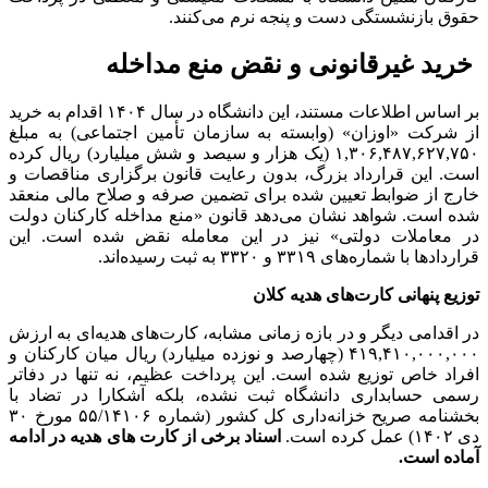
حقوق بازنشستگی دست و پنجه نرم می‌کنند.
خرید غیرقانونی و نقض منع مداخله
بر اساس اطلاعات مستند، این دانشگاه در سال ۱۴۰۴ اقدام به خرید
از شرکت «اوزان» (وابسته به سازمان تأمین اجتماعی) به مبلغ
۱,۳۰۶,۴۸۷,۶۲۷,۷۵۰ (یک هزار و سیصد و شش میلیارد) ریال کرده
است. این قرارداد بزرگ، بدون رعایت قانون برگزاری مناقصات و
خارج از ضوابط تعیین شده برای تضمین صرفه و صلاح مالی منعقد
شده است. شواهد نشان می‌دهد قانون «منع مداخله کارکنان دولت
در معاملات دولتی» نیز در این معامله نقض شده است. این
قراردادها با شماره‌های ۳۳۱۹ و ۳۳۲۰ به ثبت رسیده‌اند.
توزیع پنهانی کارت‌های هدیه کلان
در اقدامی دیگر و در بازه زمانی مشابه، کارت‌های هدیه‌ای به ارزش
۴۱۹,۴۱۰,۰۰۰,۰۰۰ (چهارصد و نوزده میلیارد) ریال میان کارکنان و
افراد خاص توزیع شده است. این پرداخت عظیم، نه تنها در دفاتر
رسمی حسابداری دانشگاه ثبت نشده، بلکه آشکارا در تضاد با
بخشنامه صریح خزانه‌داری کل کشور (شماره ۵۵/۱۴۱۰۶ مورخ ۳۰
دی ۱۴۰۲) عمل کرده است.
اسناد برخی از کارت های هدیه در ادامه
آماده است.