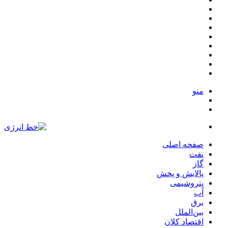
نوشته
ورود
تصادفی
بله
ایتا
تلگرام
اینستاگرام
یوتیوب
توییتر
منو
ورود
تغییر
پوسته
صفحه اصلی
نفت
گاز
پالایش و پخش
پتروشیمی
آب
برق
بین‌الملل
اقتصاد کلان