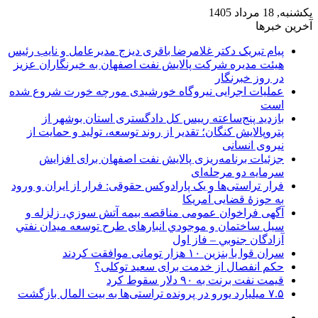
یکشنبه, 18 مرداد 1405
آخرین خبرها
پیام تبریک دکتر غلامرضا باقری دیزج مدیرعامل و نایب رئیس
هیئت مدیره شرکت پالایش نفت اصفهان به خبرنگاران عزیز
در روز خبرنگار
عملیات اجرایی نیروگاه خورشیدی مورچه خورت شروع شده
است
بازدید پنج‌ساعته رییس کل دادگستری استان بوشهر از
پتروپالایش کنگان؛ تقدیر از روند توسعه، تولید و حمایت از
نیروی انسانی
جزئیات برنامه‌ریزی پالایش نفت اصفهان برای افزایش
سرمایه دو مرحله‌ای
فرار تراستی‌ها و یک پارادوکس حقوقی: فرار از ایران و ورود
به حوزۀ قضایی آمریکا
آگهی فراخوان عمومی مناقصه بيمه آتش سوزي، زلزله و
سیل ساختمان و موجودي انبارهای طرح توسعه ميدان نفتي
آزادگان جنوبي – فاز اول
سران قوا با بنزین ۱۰ هزار تومانی موافقت کردند
حکم انفصال از خدمت برای سعید توکلی؟
قیمت نفت برنت به ۹۰ دلار سقوط کرد
۷.۵ میلیارد یورو در پرونده تراستی‌ها به بیت المال بازگشت
سایدبار