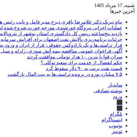
شنبه, 17 مرداد 1405
آخرین خبرها
پیام تبریک دکتر غلامرضا باقری دیزج مدیرعامل و نایب رئیس 
عملیات اجرایی نیروگاه خورشیدی مورچه خورت شروع شده 
بازدید پنج‌ساعته رییس کل دادگستری استان بوشهر از پتروپالایش
جزئیات برنامه‌ریزی پالایش نفت اصفهان برای افزایش سرمایه 
فرار تراستی‌ها و یک پارادوکس حقوقی: فرار از ایران و ورود به
آگهی فراخوان عمومی مناقصه بيمه آتش سوزي، زلزله و سیل سا
سران قوا با بنزین ۱۰ هزار تومانی موافقت کردند
حکم انفصال از خدمت برای سعید توکلی؟
قیمت نفت برنت به ۹۰ دلار سقوط کرد
۷.۵ میلیارد یورو در پرونده تراستی‌ها به بیت المال بازگشت
سایدبار
نوشته تصادفی
ورود
بله
ایتا
تلگرام
اینستاگرام
یوتیوب
توییتر