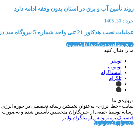
روند تأمین آب و برق در استان بدون وقفه ادامه دارد
خرداد 30, 1405
عملیات نصب هدکاور 21 تنی واحد شماره 5 نیروگاه سد دز انجام شد
برای مشاهده دیدگاه ها کلیک نمایید
ما را دنبال کنید
توییتر
یوتیوب
اینستاگرام
تلگرام
ایتا
بله
درباره‌ی ما
سایت «خط انرژی» به‌عنوان نخستین رسانه تخصصی در حوزه انرژی در ایر
رسانه توسط جمعی از خبرنگاران متخصص تأسیس شده و به‌صورت مست
فیسبوک
توییتر
واتس آپ
تلگرام
وایبر
دکمه بازگشت به بالا