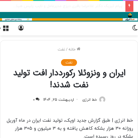
عملیات اجرایی نیروگاه خورشیدی مورچه خورت شروع شده است
تغییر
ورود
م
پوسته
خانه
/
نفت
نفت
ایران و ونزوئلا رکورددار افت تولید
نفت شدند!
خط انرژی
اردیبهشت 25, 1404
0
خط انرژی | طبق گزارش جدید اوپک، تولید نفت ایران در ماه آوریل
روزانه ۳۰ هزار بشکه کاهش یافته و به ۳ میلیون و ۳۰۵ هزار
بشکه در روز رسیده است.