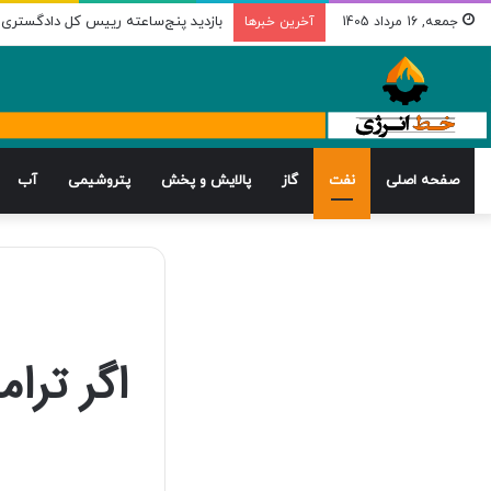
بازدید پنج‌ساعته رییس کل دادگستری اس
جمعه, 16 مرداد 1405
آخرین خبرها
صفحه اصلی
نفت
گاز
پالایش و پخش
پتروشیمی
آب
اگر ترا