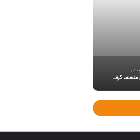
۷.۵ میلیارد یورو
نفتکش متخلف گرفتار مین شد