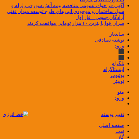
آگهی فراخوان عمومی مناقصه بيمه آتش سوزي، زلزله و
سیل ساختمان و موجودي انبارهای طرح توسعه ميدان نفتي
آزادگان جنوبي – فاز اول
سران قوا با بنزین ۱۰ هزار تومانی موافقت کردند
سایدبار
نوشته تصادفی
ورود
بله
ایتا
تلگرام
اینستاگرام
یوتیوب
توییتر
منو
ورود
تغییر پوسته
صفحه اصلی
نفت
گاز