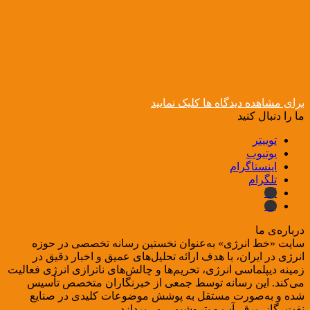
پرمصرف این هفته قطع می‌شود
3 هفته پیش
زنگ خطر موج گرمادر کشور؛ از دمای بالای ۵۰ درجه در
جنوب تا ۴۲ درجه در تهران
برای مشاهده دیدگاه ها کلیک نمایید
ما را دنبال کنید
توییتر
یوتیوب
اینستاگرام
تلگرام
ایتا
بله
درباره‌ی ما
سایت «خط انرژی» به‌عنوان نخستین رسانه تخصصی در حوزه
انرژی در ایران، با هدف ارائه تحلیل‌های عمیق و اخبار دقیق در
زمینه دیپلماسی انرژی، تحریم‌ها و چالش‌های ناترازی انرژی فعالیت
می‌کند. این رسانه توسط جمعی از خبرنگاران متخصص تأسیس
شده و به‌صورت مستقل به پوشش موضوعات کلیدی در صنایع
نفت، گاز، برق، آب و پتروشیمی می‌پردازد.