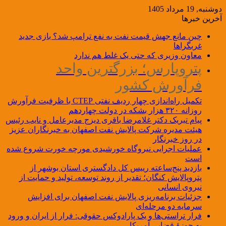
دوشنبه, 19 مرداد 1405
آخرین خبرها
چین مانع جهش قیمت نفت به نفع ترامپ شد؟ بازی جدید
غربگراها
معاون وزیری که حتی یک غلط هم ندارد
پتروپارس؛ بزرگترین واحد
فرآورش کشور
تکمیل راه‌اندازی چهار ردیف نفتی CTEP با ظرفیت فرآورش
روزانه ۳۲۰ هزار بشکه در دولت چهاردهم
پیام تبریک دکتر غلامرضا باقری دیزج مدیرعامل و نایب رئیس
هیئت مدیره شرکت پالایش نفت اصفهان به خبرنگاران عزیز
در روز خبرنگار
عملیات اجرایی نیروگاه خورشیدی مورچه خورت شروع شده
است
بازدید پنج‌ساعته رییس کل دادگستری استان بوشهر از
پتروپالایش کنگان؛ تقدیر از روند توسعه، تولید و حمایت از
نیروی انسانی
جزئیات برنامه‌ریزی پالایش نفت اصفهان برای افزایش
سرمایه دو مرحله‌ای
فرار تراستی‌ها و یک پارادوکس حقوقی: فرار از ایران و ورود
به حوزۀ قضایی آمریکا