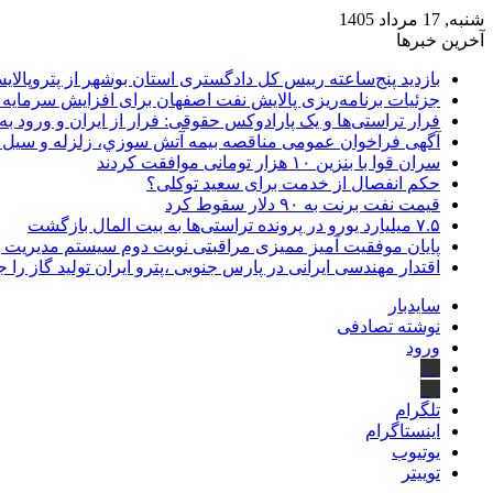
شنبه, 17 مرداد 1405
آخرین خبرها
بازدید پنج‌ساعته رییس کل دادگستری استان بوشهر از پتروپالایش
جزئیات برنامه‌ریزی پالایش نفت اصفهان برای افزایش سرمایه 
فرار تراستی‌ها و یک پارادوکس حقوقی: فرار از ایران و ورود به
آگهی فراخوان عمومی مناقصه بيمه آتش سوزي، زلزله و سیل سا
سران قوا با بنزین ۱۰ هزار تومانی موافقت کردند
حکم انفصال از خدمت برای سعید توکلی؟
قیمت نفت برنت به ۹۰ دلار سقوط کرد
۷.۵ میلیارد یورو در پرونده تراستی‌ها به بیت المال بازگشت
پایان موفقیت آمیز ممیزی مراقبتی نوبت دوم سیستم مدیریت 
اقتدار مهندسی ایرانی در پارس جنوبی ،پترو ایران تولید گاز را 
سایدبار
نوشته تصادفی
ورود
بله
ایتا
تلگرام
اینستاگرام
یوتیوب
توییتر