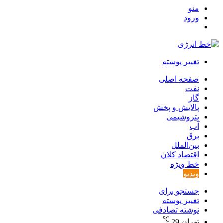
منو
ورود
تغییر پوسته
صفحه اصلی
نفت
گاز
پالایش و پخش
پتروشیمی
آب
برق
بین‌الملل
اقتصاد کلان
خط ویژه
ویدیو
جستجو برای
تغییر پوسته
نوشته تصادفی
℃
تهران
29