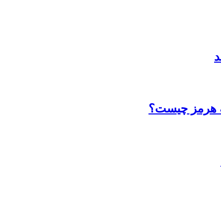
د
گه هرمز چیست؟