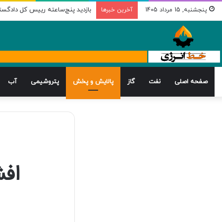
بازدید پنج‌ساعته رییس کل دادگستر
پنجشنبه, 15 مرداد 1405
آخرین خبرها
صفحه اصلی
نفت
گاز
پالایش و پخش
پتروشیمی
آب
افش