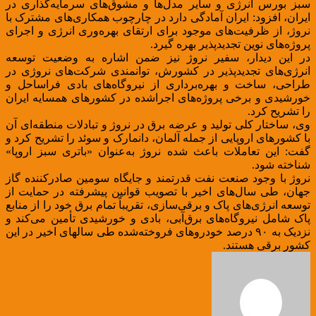
سبز بورس انرژی و سایر مدل‌ها و مشوق‌های سرمایه‌گذاری در
ایران، افزود: ایران آمادگی دارد در چارچوب همکاری‌های مشترک با
نروژ، از ظرفیت‌های موجود برای ارتقای بهره‌وری انرژی و اجرای
پروژه‌های نوین تجدیدپذیر بهره گیرد.
در این دیدار، سفیر نروژ نیز ضمن اشاره به وضعیت توسعه
انرژی‌های تجدیدپذیر در کشورش، توانمندی شرکت‌های نروژی در
طراحی، ساخت و بهره‌برداری از نیروگاه‌های بادی فراساحل و
خورشیدی و برخی پروژه‌های اجراشده در کشورهای همسایه ایران
را تشریح کرد.
وی، ساختار کلی تولید و عرضه برق در نروژ و تبادلات منطقه‌ای آن
با کشورهای اروپایی از جمله آلمان، دانمارک و سوئد را تشریح کرد و
گفت: این تعاملات باعث شده نروژ به‌عنوان «باتری سبز اروپا»
شناخته شود.
نروژ با وجود صنعت نفت قدرتمند و جایگاه سومین صادرکننده گاز
جهان، طی سال‌های اخیر با تصویب قوانین پیشرفته در حمایت از
توسعه انرژی‌های پاک و برقی‌سازی، تقریباً تمام برق خود را از منابع
پاک شامل نیروگاه‌های برق‌آبی، بادی و خورشیدی تأمین می‌کند و
نزدیک به ۹۰ درصد خودروهای فروخته‌شده طی سالهای اخیر در این
کشور برقی هستند.