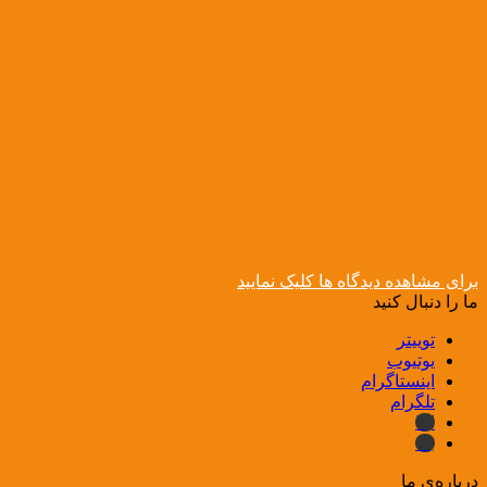
برای امنیت انرژی منطقه
3 هفته پیش
هشدار معاون برق و انرژی وزارت نیرو: برق ادارات
پرمصرف این هفته قطع می‌شود
3 هفته پیش
زنگ خطر موج گرمادر کشور؛ از دمای بالای ۵۰ درجه در
جنوب تا ۴۲ درجه در تهران
برای مشاهده دیدگاه ها کلیک نمایید
ما را دنبال کنید
توییتر
یوتیوب
اینستاگرام
تلگرام
ایتا
بله
درباره‌ی ما