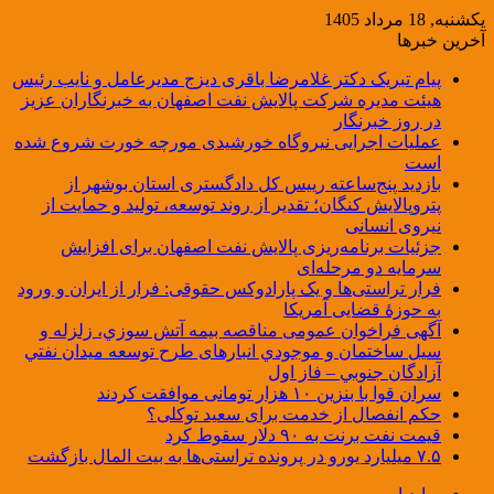
یکشنبه, 18 مرداد 1405
آخرین خبرها
پیام تبریک دکتر غلامرضا باقری دیزج مدیرعامل و نایب رئیس
هیئت مدیره شرکت پالایش نفت اصفهان به خبرنگاران عزیز
در روز خبرنگار
عملیات اجرایی نیروگاه خورشیدی مورچه خورت شروع شده
است
بازدید پنج‌ساعته رییس کل دادگستری استان بوشهر از
پتروپالایش کنگان؛ تقدیر از روند توسعه، تولید و حمایت از
نیروی انسانی
جزئیات برنامه‌ریزی پالایش نفت اصفهان برای افزایش
سرمایه دو مرحله‌ای
فرار تراستی‌ها و یک پارادوکس حقوقی: فرار از ایران و ورود
به حوزۀ قضایی آمریکا
آگهی فراخوان عمومی مناقصه بيمه آتش سوزي، زلزله و
سیل ساختمان و موجودي انبارهای طرح توسعه ميدان نفتي
آزادگان جنوبي – فاز اول
سران قوا با بنزین ۱۰ هزار تومانی موافقت کردند
حکم انفصال از خدمت برای سعید توکلی؟
قیمت نفت برنت به ۹۰ دلار سقوط کرد
۷.۵ میلیارد یورو در پرونده تراستی‌ها به بیت المال بازگشت