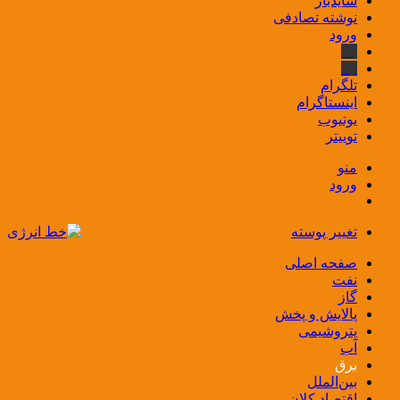
سایدبار
نوشته تصادفی
ورود
بله
ایتا
تلگرام
اینستاگرام
یوتیوب
توییتر
منو
ورود
تغییر پوسته
صفحه اصلی
نفت
گاز
پالایش و پخش
پتروشیمی
آب
برق
بین‌الملل
اقتصاد کلان