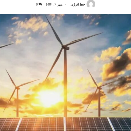
خط انرژی
مهر 7, 1404
0