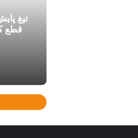
تیغ پای
قطع ک
2 هفته پیش
2 هفته پیش
«سنکرون‌سازی
2 هفته پیش