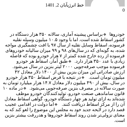
خط انرژی
آبان 2, 1401
0
خودروها 🔹براساس پيشينه آماری، سالانه ۳۵۰ هزار دستگاه در
كشور اسقاط شده است. اما با وجود ۱۰.۵ میلیون وسيله نقليه
فرسوده، اسقاط وسايل نقليه از سال ۹۷ با افت چشمگيری مواجه
شده، به گونه‌‌‌ای كه در سال‌‌‌های ۹۸ و ۹۹ ميزان ساليانه خودروهای
فرسوده از رده خارج شده كمتر از ۷ هزار خودرو بوده که فاصله
زیادی با عدد ۳۵۰ هزار دارد. 🔹طبق آمار، اسقاط هر خودرو
فرسوده موجب صرفه‌جویی ۲۰۰۰ لیتر بنزین در سال می‌شود.
ارزش صادراتی این میزان بنزین بیش از ۱۴۰۰ دلار معادل ۴۲
میلیون تومان است. 🔹در نتیجه با فرض اسقاط ۳۵۰ هزار خودرو
در سال، بیش از ۴۹۰ میلیون دلار معادل ۱۴.۷ هزار میلیارد تومان به
صورت سالانه در مصرف بنزین صرفه‌جویی می‌شود. 🔹در ماده ۱۰
قانون ساماندهی صنعت خودرو، تولیدکنندگان خودرو موظف
شده‌اند به ازای تولید هر چهار دستگاه خودرو، گواهی اسقاط معادل
آن را از مرکز اسقاط دریافت کنند. 🔹اما دولت در اقدامی عجیب
قصد دارد در لایحه جدید خود به مجلس این موضوع را لغو کند که به
معنای نزولی‌تر شدن روند اسقاط خودروها و هدررفت بیشتر بنزین
است.