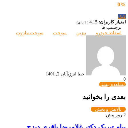
0
%
لایک
امتیاز کاربران:
4.15
(
1
رای)
برچسب ها
اسقاط خودرو
بنزین
سوخت
سوخت مازوت
خط انرژی
آبان 2, 1401
0
مشاهده بیشتر
بعدی را بخوانید
پالایش و پخش
2 روز پیش
پیام تبریک دکتر غلامرضا باقری دیزج