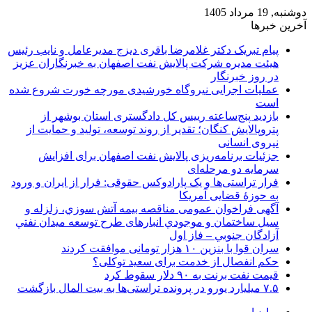
دوشنبه, 19 مرداد 1405
آخرین خبرها
پیام تبریک دکتر غلامرضا باقری دیزج مدیرعامل و نایب رئیس
هیئت مدیره شرکت پالایش نفت اصفهان به خبرنگاران عزیز
در روز خبرنگار
عملیات اجرایی نیروگاه خورشیدی مورچه خورت شروع شده
است
بازدید پنج‌ساعته رییس کل دادگستری استان بوشهر از
پتروپالایش کنگان؛ تقدیر از روند توسعه، تولید و حمایت از
نیروی انسانی
جزئیات برنامه‌ریزی پالایش نفت اصفهان برای افزایش
سرمایه دو مرحله‌ای
فرار تراستی‌ها و یک پارادوکس حقوقی: فرار از ایران و ورود
به حوزۀ قضایی آمریکا
آگهی فراخوان عمومی مناقصه بيمه آتش سوزي، زلزله و
سیل ساختمان و موجودي انبارهای طرح توسعه ميدان نفتي
آزادگان جنوبي – فاز اول
سران قوا با بنزین ۱۰ هزار تومانی موافقت کردند
حکم انفصال از خدمت برای سعید توکلی؟
قیمت نفت برنت به ۹۰ دلار سقوط کرد
۷.۵ میلیارد یورو در پرونده تراستی‌ها به بیت المال بازگشت