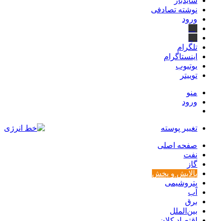
سایدبار
نوشته تصادفی
ورود
بله
ایتا
تلگرام
اینستاگرام
یوتیوب
توییتر
منو
ورود
تغییر پوسته
صفحه اصلی
نفت
گاز
پالایش و پخش
پتروشیمی
آب
برق
بین‌الملل
اقتصاد کلان