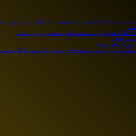
هیئت مدیره شرکت پالایش نفت اصفهان به خبرنگاران عزیز در روز خبرن
است
 کنگان؛ تقدیر از روند توسعه، تولید و حمایت از نیروی انسانی
دو مرحله‌ای
 حوزۀ قضایی آمریکا
ختمان و موجودي انبارهای طرح توسعه ميدان نفتي آزادگان جنوبي –