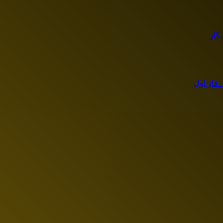
گار
 فاز اول