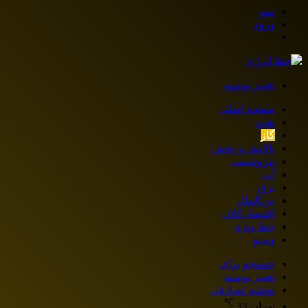
منو
ورود
تغییر پوسته
صفحه اصلی
نفت
گاز
پالایش و پخش
پتروشیمی
آب
برق
بین‌الملل
اقتصاد کلان
خط ویژه
ویدیو
جستجو برای
تغییر پوسته
نوشته تصادفی
℃
تهران
33