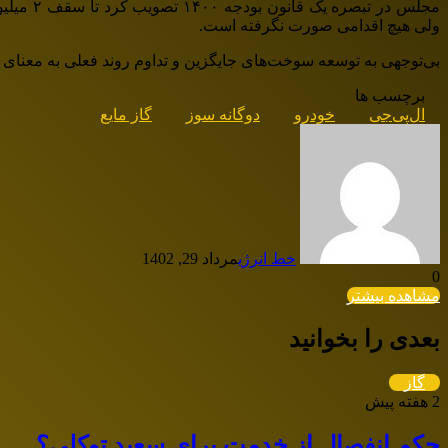
ولی هیچ اقدامی صورت نگرفته است.
بی‌توجهی به توسعه سوخت‌های جایگزین و تداوم روند فعلی به معنای وا
برچسب ها
ال‌پی‌جی
خودرو
دوگانه سوز
گاز مایع
خط انرژی
مرداد 29, 1402
0
مشاهده بیشتر
بعدی را بخوانید
گاز
2 هفته پیش
حکم انفصال از خدمت برای سعید توکلی؟