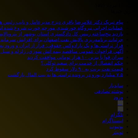
شنبه, 17 مرداد 1405
آخرین خبرها
پیام تبریک دکتر غلامرضا باقری دیزج مدیرعامل و نایب رئیس 
عملیات اجرایی نیروگاه خورشیدی مورچه خورت شروع شده 
بازدید پنج‌ساعته رییس کل دادگستری استان بوشهر از پتروپالایش
جزئیات برنامه‌ریزی پالایش نفت اصفهان برای افزایش سرمایه 
فرار تراستی‌ها و یک پارادوکس حقوقی: فرار از ایران و ورود به
آگهی فراخوان عمومی مناقصه بيمه آتش سوزي، زلزله و سیل سا
سران قوا با بنزین ۱۰ هزار تومانی موافقت کردند
حکم انفصال از خدمت برای سعید توکلی؟
قیمت نفت برنت به ۹۰ دلار سقوط کرد
۷.۵ میلیارد یورو در پرونده تراستی‌ها به بیت المال بازگشت
سایدبار
نوشته تصادفی
ورود
بله
ایتا
تلگرام
اینستاگرام
یوتیوب
توییتر