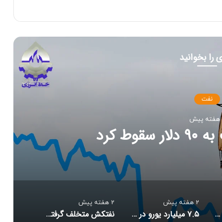
 را بخوانید
نفت
وط کرد
2 هفته پیش
2 هفته پیش
قیمت نفت برنت به ۹۰ دلار سقوط کرد
۷.۵ میلیارد یورو در پرونده تراستی‌ها به بیت المال بازگشت
نفتکش متخلف گرفتار مین شد