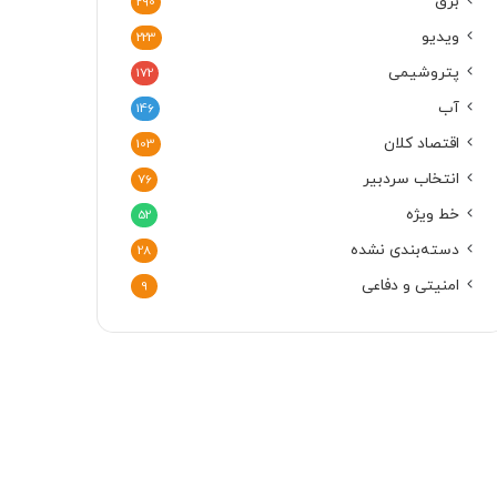
برق
290
ویدیو
223
پتروشیمی
172
آب
146
اقتصاد کلان
103
انتخاب سردبیر
76
خط ویژه
52
دسته‌بندی نشده
28
امنیتی و دفاعی
9