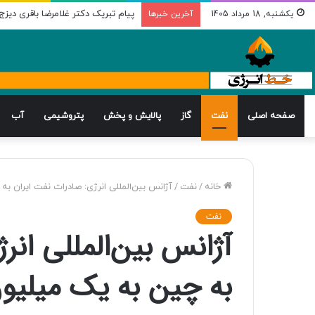
پیام تبریک دکتر غلامرضا باقری دیز
یکشنبه, 18 مرداد 1405
آخرین خبرها
صفحه اصلی
نفت
گاز
پالایش و پخش
پتروشیمی
آب
خانه
/
نفت
/
آژانس بین‌المللی انرژی: صادرات نفت ایران ب
نفت
آژانس بین‌المللی انر
به چین به یک میلیو