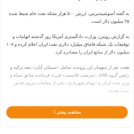
به گفته آسوشیتدپرس، ارزش ۵۰۰ هزار بشکه نفت خام ضبط شده
۲۵ میلیون دلار است.
به گزارش رویترز، وزارت دادگستری آمریکا روز گذشته اتهامات و
توقیفات یک شبکه قاچاق میلیارد دلاری نفت ایران اعلام کرده و ۱۰۸
میلیون دلار از منابع ایران را مصادره کرد.
هفت نفر از متهمان این پرونده، شامل «سیتکی آیان» تبعه ترکیه و
رئیس گروه ASB، «مرتضی قاسمی» فرزند فرمانده سابق سپاه و
وزیر نفت ایران و «بهنام شهریاری» یکی از مقامات نیروی قدس
سپاه هستند.
وزارت دادگستری همچنین یک زن چینی به نام «شائویون وانگ» و یک
مشاهده بیشتر
مرد عمانی به نام «محمود راشد آمور الحبسی» را به فرار از
تحریم‌ها و پولشویی و قاچاق نفت ایران به پالایشگاه های دولتی چین
متهم کرد.