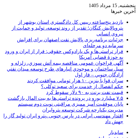
پنجشنبه, 15 مرداد 1405
آخرین خبرها
بازدید پنج‌ساعته رییس کل دادگستری استان بوشهر از
پتروپالایش کنگان؛ تقدیر از روند توسعه، تولید و حمایت از
نیروی انسانی
جزئیات برنامه‌ریزی پالایش نفت اصفهان برای افزایش
سرمایه دو مرحله‌ای
فرار تراستی‌ها و یک پارادوکس حقوقی: فرار از ایران و ورود
به حوزۀ قضایی آمریکا
آگهی فراخوان عمومی مناقصه بيمه آتش سوزي، زلزله و
سیل ساختمان و موجودي انبارهای طرح توسعه ميدان نفتي
آزادگان جنوبي – فاز اول
سران قوا با بنزین ۱۰ هزار تومانی موافقت کردند
حکم انفصال از خدمت برای سعید توکلی؟
قیمت نفت برنت به ۹۰ دلار سقوط کرد
۷.۵ میلیارد یورو در پرونده تراستی‌ها به بیت المال بازگشت
پایان موفقیت آمیز ممیزی مراقبتی نوبت دوم سیستم
مدیریت یکپارچه شرکت توسعه پتروایران
اقتدار مهندسی ایرانی در پارس جنوبی ،پترو ایران تولید گاز را
جهش داد
سایدبار