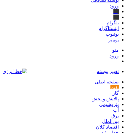
نوشته تصادفی
ورود
بله
ایتا
تلگرام
اینستاگرام
یوتیوب
توییتر
منو
ورود
تغییر پوسته
صفحه اصلی
نفت
گاز
پالایش و پخش
پتروشیمی
آب
برق
بین‌الملل
اقتصاد کلان
خط ویژه