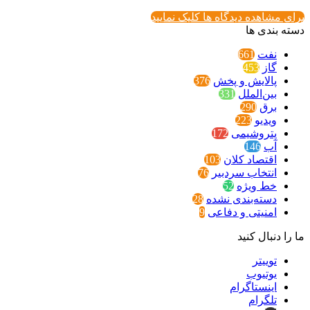
برای مشاهده دیدگاه ها کلیک نمایید
دسته بندی ها
نفت
661
گاز
453
پالایش و پخش
376
بین‌الملل
331
برق
290
ویدیو
223
پتروشیمی
172
آب
146
اقتصاد کلان
103
انتخاب سردبیر
76
خط ویژه
52
دسته‌بندی نشده
28
امنیتی و دفاعی
9
ما را دنبال کنید
توییتر
یوتیوب
اینستاگرام
تلگرام