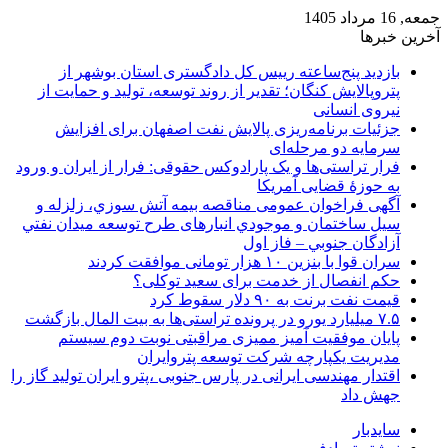
جمعه, 16 مرداد 1405
آخرین خبرها
بازدید پنج‌ساعته رییس کل دادگستری استان بوشهر از
پتروپالایش کنگان؛ تقدیر از روند توسعه، تولید و حمایت از
نیروی انسانی
جزئیات برنامه‌ریزی پالایش نفت اصفهان برای افزایش
سرمایه دو مرحله‌ای
فرار تراستی‌ها و یک پارادوکس حقوقی: فرار از ایران و ورود
به حوزۀ قضایی آمریکا
آگهی فراخوان عمومی مناقصه بيمه آتش سوزي، زلزله و
سیل ساختمان و موجودي انبارهای طرح توسعه ميدان نفتي
آزادگان جنوبي – فاز اول
سران قوا با بنزین ۱۰ هزار تومانی موافقت کردند
حکم انفصال از خدمت برای سعید توکلی؟
قیمت نفت برنت به ۹۰ دلار سقوط کرد
۷.۵ میلیارد یورو در پرونده تراستی‌ها به بیت المال بازگشت
پایان موفقیت آمیز ممیزی مراقبتی نوبت دوم سیستم
مدیریت یکپارچه شرکت توسعه پتروایران
اقتدار مهندسی ایرانی در پارس جنوبی ،پترو ایران تولید گاز را
جهش داد
سایدبار