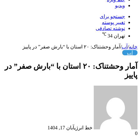
ویدیو
جستجو برای
تغییر پوسته
نوشته تصادفی
℃
تهران
34
خانه
/
آب
/
آمار وحشتناک: ۲۰ استان با “بارش صفر” در پاییز
آب
آمار وحشتناک: ۲۰ استان با “بارش صفر” در
پاییز
خط انرژی
آبان 17, 1404
0