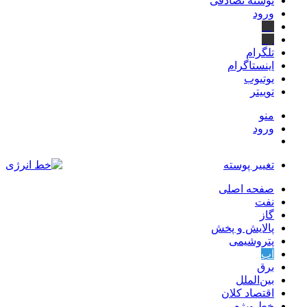
نوشته تصادفی
ورود
بله
ایتا
تلگرام
اینستاگرام
یوتیوب
توییتر
منو
ورود
تغییر پوسته
صفحه اصلی
نفت
گاز
پالایش و پخش
پتروشیمی
آب
برق
بین‌الملل
اقتصاد کلان
خط ویژه