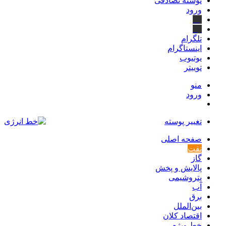
نوشته تصادفی
ورود
بله
ایتا
تلگرام
اینستاگرام
یوتیوب
توییتر
منو
ورود
تغییر پوسته
صفحه اصلی
نفت
گاز
پالایش و پخش
پتروشیمی
آب
برق
بین‌الملل
اقتصاد کلان
خط ویژه