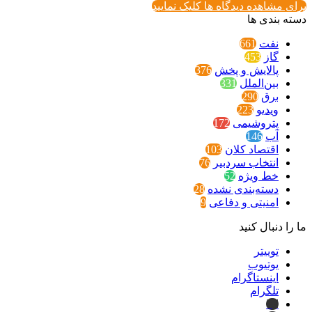
برای مشاهده دیدگاه ها کلیک نمایید
دسته بندی ها
نفت
661
گاز
453
پالایش و پخش
376
بین‌الملل
331
برق
290
ویدیو
223
پتروشیمی
172
آب
146
اقتصاد کلان
103
انتخاب سردبیر
76
خط ویژه
52
دسته‌بندی نشده
28
امنیتی و دفاعی
9
ما را دنبال کنید
توییتر
یوتیوب
اینستاگرام
تلگرام
ایتا