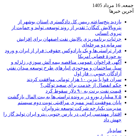
جمعه, 16 مرداد 1405
آخرین خبرها
بازدید پنج‌ساعته رییس کل دادگستری استان بوشهر از
پتروپالایش کنگان؛ تقدیر از روند توسعه، تولید و حمایت از
نیروی انسانی
جزئیات برنامه‌ریزی پالایش نفت اصفهان برای افزایش
سرمایه دو مرحله‌ای
فرار تراستی‌ها و یک پارادوکس حقوقی: فرار از ایران و ورود
به حوزۀ قضایی آمریکا
آگهی فراخوان عمومی مناقصه بيمه آتش سوزي، زلزله و
سیل ساختمان و موجودي انبارهای طرح توسعه ميدان نفتي
آزادگان جنوبي – فاز اول
سران قوا با بنزین ۱۰ هزار تومانی موافقت کردند
حکم انفصال از خدمت برای سعید توکلی؟
قیمت نفت برنت به ۹۰ دلار سقوط کرد
۷.۵ میلیارد یورو در پرونده تراستی‌ها به بیت المال بازگشت
پایان موفقیت آمیز ممیزی مراقبتی نوبت دوم سیستم
مدیریت یکپارچه شرکت توسعه پتروایران
اقتدار مهندسی ایرانی در پارس جنوبی ،پترو ایران تولید گاز را
جهش داد
سایدبار